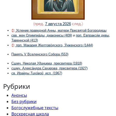
〈пред.
7 августа 2026
след.〉
Успение праведной Анны, матери Пресвятой Богородицы
свв. жен Олимпиа́ды, диаконисы
(409)
и
прп. Евпракси́и девы,
Тавеннской
(413)
прп. Макария Желтово́дского, У́нженского
(1444)
Память V Вселенского Собора
(553)
Сщмч. Николая
Удинцева
, пресвитера
(1918)
сщмч. Алекса́ндра
Сахарова
, пресвитера
(1927)
св. Ираи́ды
Тихо́вой
, исп.
(1967)
Рубрики
Анонсы
Без рубрики
Богослужебные тексты
Воскресная школа