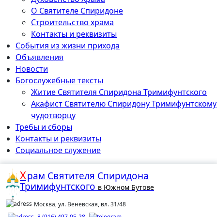
О Святителе Спиридоне
Строительство храма
Контакты и реквизиты
События из жизни прихода
Объявления
Новости
Богослужебные тексты
Житие Cвятителя Спиридона Тримифунтского
Акафист Cвятителю Спиридону Тримифунтскому
чудотворцу
Требы и сборы
Контакты и реквизиты
Социальное служение
Х
рам
Святителя Спиридона
Тримифунтского
в Южном Бутове
Москва, ул. Веневская, вл. 31/48
8 (916) 497-05-28