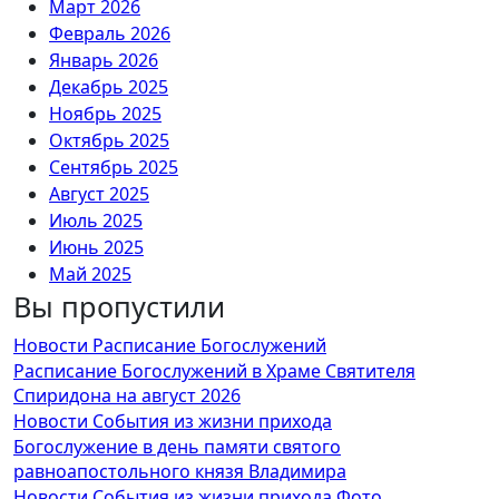
Март 2026
Февраль 2026
Январь 2026
Декабрь 2025
Ноябрь 2025
Октябрь 2025
Сентябрь 2025
Август 2025
Июль 2025
Июнь 2025
Май 2025
Вы пропустили
Апрель 2025
Март 2025
Новости
Расписание Богослужений
Февраль 2025
Расписание Богослужений в Храме Святителя
Январь 2025
Спиридона на август 2026
Декабрь 2024
Новости
События из жизни прихода
Ноябрь 2024
Богослужение в день памяти святого
Октябрь 2024
равноапостольного князя Владимира
Сентябрь 2024
Новости
События из жизни прихода
Фото