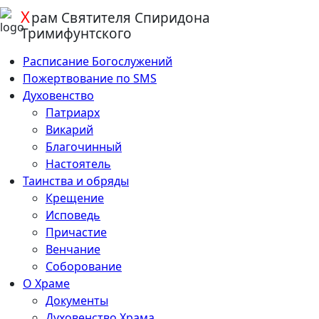
Х
Перейти
рам
Святителя Спиридона
к
Тримифунтского
содержанию
Расписание Богослужений
Пожертвование по SMS
Духовенство
Патриарх
Викарий
Благочинный
Настоятель
Таинства и обряды
Крещение
Исповедь
Причастие
Венчание
Соборование
О Храме
Документы
Духовенство Храма