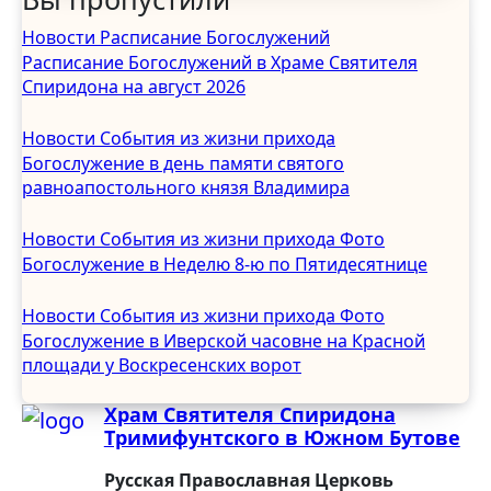
Март 2025
Новости
Расписание Богослужений
Февраль 2025
Расписание Богослужений в Храме Святителя
Январь 2025
Спиридона на август 2026
Декабрь 2024
Ноябрь 2024
Новости
События из жизни прихода
Октябрь 2024
Богослужение в день памяти святого
Сентябрь 2024
равноапостольного князя Владимира
Август 2024
Июль 2024
Новости
События из жизни прихода
Фото
Июнь 2024
Богослужение в Неделю 8-ю по Пятидесятнице
Май 2024
Апрель 2024
Новости
События из жизни прихода
Фото
Март 2024
Богослужение в Иверской часовне на Красной
Февраль 2024
площади у Воскресенских ворот
Январь 2024
Храм Святителя Спиридона
Декабрь 2023
Тримифунтского в Южном Бутове
Ноябрь 2023
Октябрь 2023
Русская Православная Церковь