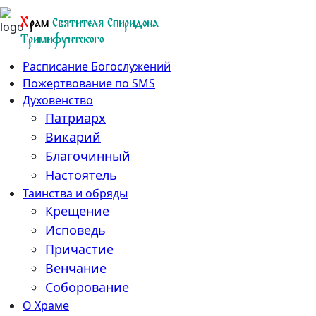
Перейти
Х
рам
Святителя Спиридона
к
Тримифунтского
содержанию
Расписание Богослужений
Пожертвование по SMS
Духовенство
Патриарх
Викарий
Благочинный
Настоятель
Таинства и обряды
Крещение
Исповедь
Причастие
Венчание
Соборование
О Храме