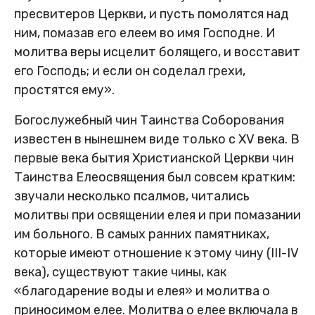
пресвитеров Церкви, и пусть помолятся над
ним, помазав его елеем во имя Господне. И
молитва веры исцелит болящего, и восставит
его Господь; и если он соделал грехи,
простятся ему».
Богослужебный чин Таинства Соборования
известен в нынешнем виде только с XV века. В
первые века бытия Христианской Церкви чин
Таинства Елеосвящения был совсем кратким:
звучали несколько псалмов, читались
молитвы при освящении елея и при помазании
им больного. В самых ранних памятниках,
которые имеют отношение к этому чину (III-IV
века), существуют такие чины, как
«благодарение воды и елея» и молитва о
приносимом елее. Молитва о елее включала в