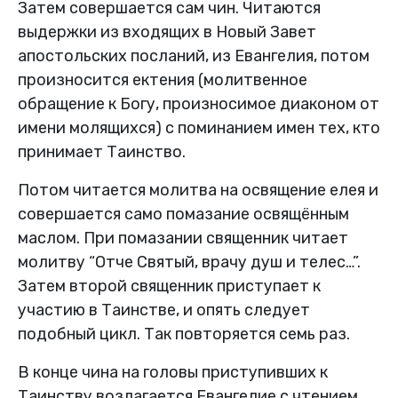
Затем совершается сам чин. Читаются
выдержки из входящих в Новый Завет
апостольских посланий, из Евангелия, потом
произносится ектения (молитвенное
обращение к Богу, произносимое диаконом от
имени молящихся) с поминанием имен тех, кто
принимает Таинство.
Потом читается молитва на освящение елея и
совершается само помазание освящённым
маслом. При помазании священник читает
молитву “Отче Святый, врачу душ и телес…”.
Затем второй священник приступает к
участию в Таинстве, и опять следует
подобный цикл. Так повторяется семь раз.
В конце чина на головы приступивших к
Таинству возлагается Евангелие с чтением