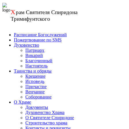
Перейти
к
Х
рам
Святителя Спиридона
содержанию
Тримифунтского
Расписание Богослужений
Пожертвование по SMS
Духовенство
Патриарх
Викарий
Благочинный
Настоятель
Таинства и обряды
Крещение
Исповедь
Причастие
Венчание
Соборование
О Храме
Документы
Духовенство Храма
О Святителе Спиридоне
Строительство храма
Контакты и реквизиты