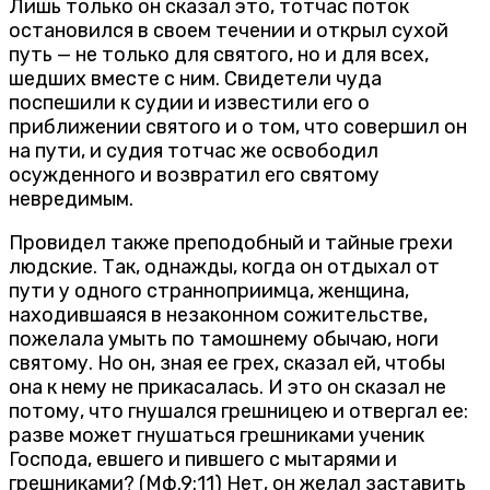
Лишь только он сказал это, тотчас поток
остановился в своем течении и открыл сухой
путь — не только для святого, но и для всех,
шедших вместе с ним. Свидетели чуда
поспешили к судии и известили его о
приближении святого и о том, что совершил он
на пути, и судия тотчас же освободил
осужденного и возвратил его святому
невредимым.
Провидел также преподобный и тайные грехи
людские. Так, однажды, когда он отдыхал от
пути у одного странноприимца, женщина,
находившаяся в незаконном сожительстве,
пожелала умыть по тамошнему обычаю, ноги
святому. Но он, зная ее грех, сказал ей, чтобы
она к нему не прикасалась. И это он сказал не
потому, что гнушался грешницею и отвергал ее:
разве может гнушаться грешниками ученик
Господа, евшего и пившего с мытарями и
грешниками? (Мф.9:11) Нет, он желал заставить