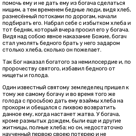
помочь ему и не дать ему из богача сделаться
нищим, а тем временем бедные люди, видя хлеб,
разнесённый потоками по дорогам, начали
подбирать его. Набрал себе с избытком хлеба и
тот бедняк, который вчера просил его у богача.
Видя над собою явное наказание Божие, богач
стал умолять бедного брать у него задаром
столько хлеба, сколько он пожелает.
Так Бог наказал богатого за немилосердие и, по
пророчеству святого, избавил бедного от
нищеты и голода.
Один известный святому земледелец пришел к
тому же самому богачу и во время того же
голода с просьбою дать ему взаймы хлеба на
прокорм и обещался с лихвою возвратить
данное ему, когда настанет жатва. У богача,
кроме размытых дождем, были еще и другие
житницы, полные хлеба; но он, недостаточно
наученный первою своею потерею и не