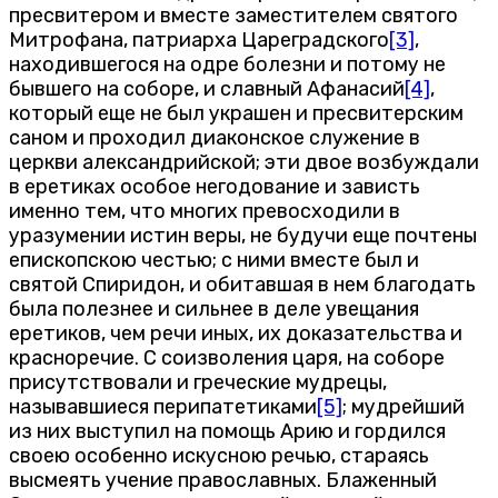
пресвитером и вместе заместителем святого
Митрофана, патриарха Цареградского
[3]
,
находившегося на одре болезни и потому не
бывшего на соборе, и славный Афанасий
[4]
,
который еще не был украшен и пресвитерским
саном и проходил диаконское служение в
церкви александрийской; эти двое возбуждали
в еретиках особое негодование и зависть
именно тем, что многих превосходили в
уразумении истин веры, не будучи еще почтены
епископскою честью; с ними вместе был и
святой Спиридон, и обитавшая в нем благодать
была полезнее и сильнее в деле увещания
еретиков, чем речи иных, их доказательства и
красноречие. С соизволения царя, на соборе
присутствовали и греческие мудрецы,
называвшиеся перипатетиками
[5]
; мудрейший
из них выступил на помощь Арию и гордился
своею особенно искусною речью, стараясь
высмеять учение православных. Блаженный