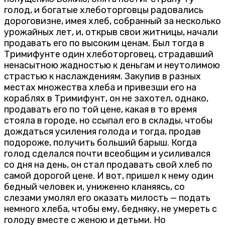
голод, и богатые хлеботорговцы радовались
дороговизне, имея хлеб, собранный за несколько
урожайных лет, и, открыв свои житницы, начали
продавать его по высоким ценам. Был тогда в
Тримифунте один хлеботорговец, страдавший
ненасытною жадностью к деньгам и неутолимою
страстью к наслаждениям. Закупив в разных
местах множества хлеба и привезши его на
кораблях в Тримифунт, он не захотел, однако,
продавать его по той цене, какая в то время
стояла в городе, но ссыпал его в склады, чтобы
дождаться усиления голода и тогда, продав
подороже, получить больший барыш. Когда
голод сделался почти всеобщим и усиливался
со дня на день, он стал продавать свой хлеб по
самой дорогой цене. И вот, пришел к нему один
бедный человек и, униженно кланяясь, со
слезами умолял его оказать милость — подать
немного хлеба, чтобы ему, бедняку, не умереть с
голоду вместе с женою и детьми. Но