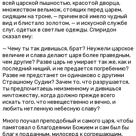
всей царской пышностью, красотой дворца,
множеством вельмож, стоящих перед царем,
сидящим на троне, — причем всё имело чудный
вид и блистало золотом, — и искусной службе
слуг, одетых в светлые одежды. Спиридон
сказал ему:
— Чему ты так дивишься, брат? Неужели царское
величие и слава делают царя более праведным,
чем другие? Разве царь не умирает так же, как и
последний нищий, и не предается погребению?
Разве не предстанет он одинаково с другими
Страшному Судии? Зачем то, что разрушается,
ты предпочитаешь неизменному и дивишься
ничтожеству, когда должно прежде всего
искать того, что невещественно и вечно, и
любить нетленную небесную славу?
Много поучал преподобный и самого царя, чтобы
памятовал о благодеянии Божием и сам был бы
благ к подданным, милосерд к согрешающим,