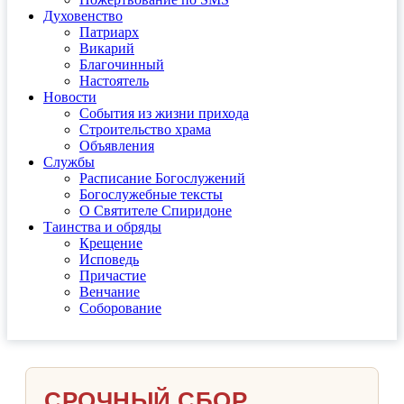
Духовенство
Патриарх
Викарий
Благочинный
Настоятель
Новости
События из жизни прихода
Строительство храма
Объявления
Службы
Расписание Богослужений
Богослужебные тексты
О Святителе Спиридоне
Таинства и обряды
Крещение
Исповедь
Причастие
Венчание
Соборование
СРОЧНЫЙ СБОР