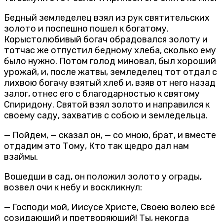
Бедный земледелец взял из рук святительских
золото и поспешно пошел к богатому.
Корыстолюбивый богач обрадовался золоту и
тотчас же отпустил бедному хлеба, сколько ему
было нужно. Потом голод миновал, был хороший
урожай, и, после жатвы, земледелец тот отдал с
лихвою богачу взятый хлеб и, взяв от него назад
залог, отнес его с благодарностью к святому
Спиридону. Святой взял золото и направился к
своему саду, захватив с собою и земледельца.
— Пойдем, — сказал он, — со мною, брат, и вместе
отдадим это Тому, Кто так щедро дал нам
взаймы.
Вошедши в сад, он положил золото у ограды,
возвел очи к небу и воскликнул:
— Господи мой, Иисусе Христе, Своею волею всё
созидающий и претворяющий! Ты, некогда