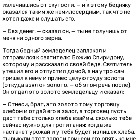
излечившись от скупости, — и к этому бедняку
оказался таким же немилосердным, так что не
хотел даже и слушать его.
— Без денег, — сказал он, — ты не получишь от
меня ни одного зерна.
Тогда бедный земледелец заплакал и
отправился к святителю Божию Спиридону,
которому и рассказал о своей беде. Святитель
утешил его и отпустил домой, а на утро сам
пришел к нему и принес целую груду золота
(откуда взял он золото, — об этом речь после).
Он отдал это золото земледельцу и сказал:
— Отнеси, брат, это золото тому торговцу
хлебом и отдай его в залог, а торговец пусть
даст тебе столько хлеба взаймы, сколько тебе
сейчас нужно для пропитания; когда же
настанет урожай и у тебя будет излишек хлеба,
ты выкупи этот залог и принеси его опять ко мне.