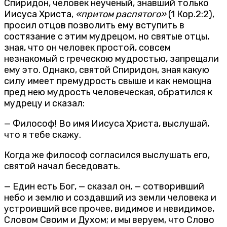
Спиридон, человек неученый, знавший только
Иисуса Христа,
«притом распятого»
(1 Кор.2:2),
просил отцов позволить ему вступить в
состязание с этим мудрецом, но святые отцы,
зная, что он человек простой, совсем
незнакомый с греческою мудростью, запрещали
ему это. Однако, святой Спиридон, зная какую
силу имеет премудрость свыше и как немощна
пред нею мудрость человеческая, обратился к
мудрецу и сказал:
— Философ! Во имя Иисуса Христа, выслушай,
что я тебе скажу.
Когда же философ согласился выслушать его,
святой начал беседовать.
— Един есть Бог, — сказал он, — сотворивший
небо и землю и создавший из земли человека и
устроивший все прочее, видимое и невидимое,
Словом Своим и Духом; и мы веруем, что Слово