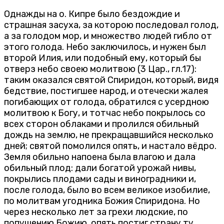
Однажды на о. Кипре было бездождие и
страшная засуха, за которою последовал голод,
а за голодом мор, и множество людей гибло от
этого голода. Небо заключилось, и нужен был
второй Илия, или подобный ему, который бы
отверз небо своею молитвою (3 Цар., гл.17):
таким оказался святой Спиридон, который, видя
бедствие, постигшее народ, и отечески жалея
погибающих от голода, обратился с усердною
молитвою к Богу, и тотчас небо покрылось со
всех сторон облаками и пролился обильный
дождь на землю, не прекращавшийся несколько
дней; святой помолился опять, и настало вёдро.
Земля обильно напоена была влагою и дала
обильный плод: дали богатой урожай нивы,
покрылись плодами сады и виноградники и,
после голода, было во всем великое изобилие,
по молитвам угодника Божия Спиридона. Но
через несколько лет за грехи людские, по
попущению Божию, опять постиг страну ту