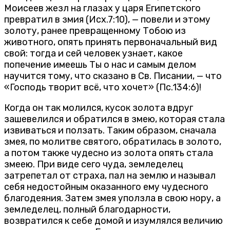
Моисеев жезл на глазах у царя Египетского
превратил в змия (Исх.7:10), — повели и этому
золоту, ранее превращенному Тобою из
животного, опять принять первоначальный вид
свой: тогда и сей человек узнает, какое
попечение имеешь Ты о нас и самым делом
научится тому, что сказано в Св. Писании, — что
«Господь творит всё, что хочет» (Пс.134:6)!
Когда он так молился, кусок золота вдруг
зашевелился и обратился в змею, которая стала
извиваться и ползать. Таким образом, сначала
змея, по молитве святого, обратилась в золото,
а потом также чудесно из золота опять стала
змеею. При виде сего чуда, земледелец
затрепетал от страха, пал на землю и называл
себя недостойным оказанного ему чудесного
благодеяния. Затем змея уползла в свою нору, а
земледелец, полный благодарности,
возвратился к себе домой и изумлялся величию