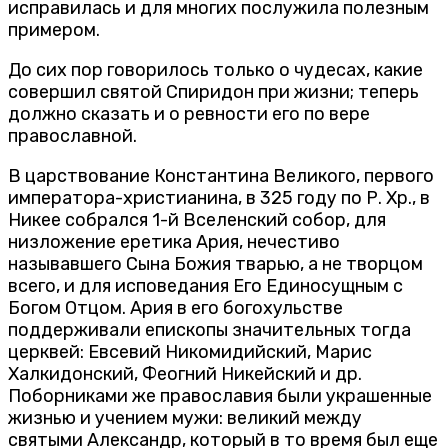
исправилась и для многих послужила полезным
примером.
До сих пор говорилось только о чудесах, какие
совершил святой Спиридон при жизни; теперь
должно сказать и о ревности его по вере
православной.
В царствование Константина Великого, первого
императора-христианина, в 325 году по Р. Хр., в
Никее собрался 1-й Вселенский собор, для
низложение еретика Ария, нечестиво
называвшего Сына Божия тварью, а не творцом
всего, и для исповедания Его Единосущным с
Богом Отцом. Ария в его богохульстве
поддерживали епископы значительных тогда
церквей: Евсевий Никомидийский, Марис
Халкидонский, Феогний Никейский и др.
Поборниками же православия были украшенные
жизнью и учением мужи: великий между
святыми Александр, который в то время был еще