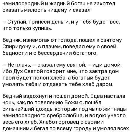
немилосердный и жадный богач не захотел
оказать милость нищему и сказал:
— Ступай, принеси деньги, и у тебя будет всё,
что только купишь.
Бедняк, изнемогая от голода, пошел к святому
Спиридону и, с плачем, поведал ему о своей
бедности и о бессердечии богатого.
— Не плачь, — сказал ему святой, — иди домой,
ибо Дух Святой говорит мне, что завтра дом
твой будет полон хлеба, а богатый будет
умолять тебя и отдавать тебе хлеб даром.
Бедный вздохнул и пошел домой. Едва настала
ночь, как, по повелению Божию, пошёл
сильнейший дождь, которым подмыло житницы
немилосердного сребролюбца, и водою унесло
весь его хлеб. Хлеботорговец с своими
домашними бегал по всему городу и умолял всех