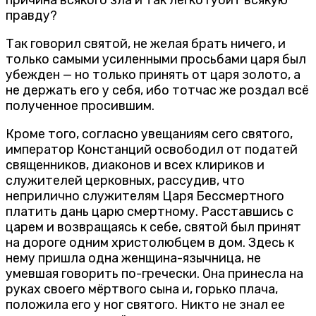
причина всякого зла и так легко губит всякую
правду?
Так говорил святой, не желая брать ничего, и
только самыми усиленными просьбами царя был
убежден — но только принять от царя золото, а
не держать его у себя, ибо тотчас же роздал всё
полученное просившим.
Кроме того, согласно увещаниям сего святого,
император Констанций освободил от податей
священников, диаконов и всех клириков и
служителей церковных, рассудив, что
неприлично служителям Царя Бессмертного
платить дань царю смертному. Расставшись с
царем и возвращаясь к себе, святой был принят
на дороге одним христолюбцем в дом. Здесь к
нему пришла одна женщина-язычница, не
умевшая говорить по-гречески. Она принесла на
руках своего мёртвого сына и, горько плача,
положила его у ног святого. Никто не знал ее