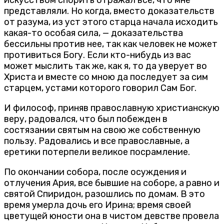
искусством спорить отражал всё, что мне
представляли. Но когда, вместо доказательств
от разума, из уст этого старца начала исходить
какая-то особая сила, — доказательства
бессильны против нее, так как человек не может
противиться Богу. Если кто-нибудь из вас
может мыслить так же, как я, то да уверует во
Христа и вместе со мною да последует за сим
старцем, устами которого говорил Сам Бог.
И философ, приняв православную христианскую
веру, радовался, что был побежден в
состязании святым на свою же собственную
пользу. Радовались и все православные, а
еретики потерпели великое посрамление.
По окончании собора, после осуждения и
отлучения Ария, все бывшие на соборе, а равно и
святой Спиридон, разошлись по домам. В это
время умерла дочь его Ирина; время своей
цветущей юности она в чистом девстве провела