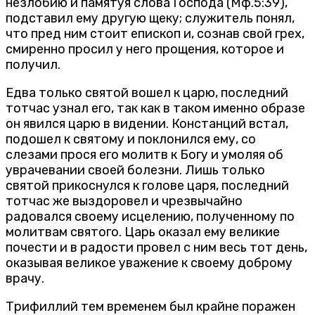
незлобию и памятуя слова Господа (Мф.5:39),
подставил ему другую щеку; служитель понял,
что пред ним стоит епископ и, сознав свой грех,
смиренно просил у него прощения, которое и
получил.
Едва только святой вошел к царю, последний
тотчас узнал его, так как в таком именно образе
он явился царю в видении. Констанций встал,
подошел к святому и поклонился ему, со
слезами прося его молитв к Богу и умоляя об
уврачевании своей болезни. Лишь только
святой прикоснулся к голове царя, последний
тотчас же выздоровел и чрезвычайно
радовался своему исцелению, полученному по
молитвам святого. Царь оказал ему великие
почести и в радости провел с ним весь тот день,
оказывая великое уважение к своему доброму
врачу.
Трифиллий тем временем был крайне поражен