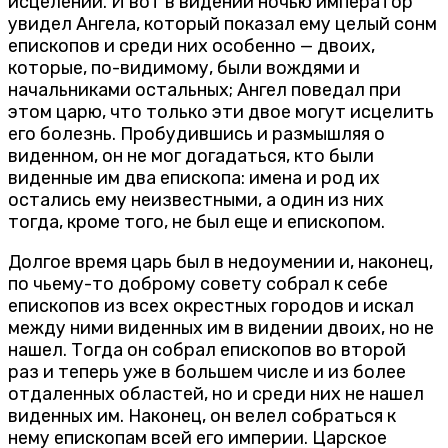
исцелении. И вот в видении ночью император
увидел Ангела, который показал ему целый сонм
епископов и среди них особенно — двоих,
которые, по-видимому, были вождями и
начальниками остальных; Ангел поведал при
этом царю, что только эти двое могут исцелить
его болезнь. Пробудившись и размышляя о
виденном, он не мог догадаться, кто были
виденные им два епископа: имена и род их
остались ему неизвестными, а один из них
тогда, кроме того, не был еще и епископом.
Долгое время царь был в недоумении и, наконец,
по чьему-то доброму совету собрал к себе
епископов из всех окрестных городов и искал
между ними виденных им в видении двоих, но не
нашел. Тогда он собрал епископов во второй
раз и теперь уже в большем числе и из более
отдаленных областей, но и среди них не нашел
виденных им. Наконец, он велел собраться к
нему епископам всей его империи. Царское