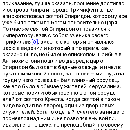
приказание, лучше сказать, прошение достигло
и острова Кипра и города Тримифунта, где
епископствовал святой Спиридон, которому все
уже было открыто Богом относительно царя.
Тотчас же святой Спиридон отправился к
императору, взяв с собою ученика своего
Трифиллия
[6]
, вместе с которым он являлся
царю в видении и который в то время, как
сказано было, не был еще епископом. Прибыв в
Антиохию, они пошли во дворец к царю.
Спиридон был одет в бедные одежды и имел в
руках финиковый посох, на голове — митру, а на
груди у него привешен был глиняный сосудец,
как это было в обычае у жителей Иерусалима,
которые носили обыкновенно в этом сосуде
елей от святого Креста. Когда святой в таком
виде входил во дворец, один из дворцовых
служителей, богато одетый, счел его за нищего,
посмеялся над ним и, не позволяя ему войти,
ударил его по щеке; но преподобный, по своему