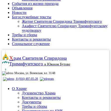
События из жизни прихода
Объявления
Новости
Богослужебные тексты
Житие Cвятителя Спиридона Тримифунтского
Акафист Cвятителю Спиридону Тримифунтскому
чудотворцу
Требы и сборы
Контакты и реквизиты
Социальное служение
Х
рам
Святителя Спиридона
Тримифунтского
в Южном Бутове
Москва, ул. Веневская, вл. 31/48
8 (916) 497-05-28
О Храме
Духовенство Храма
Контакты и реквизиты
Документы
Требы и сборы
Пожертвование по SMS