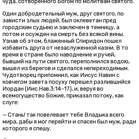
чуда, сотворенного Богом по молитвам святого.
Один добродетельный муж, друг святого, по
зависти злых людей, был оклеветан пред
городским судьею и заключен в темницу, а
потом и осужден на смерть без всякой вины.
Узнав об этом, блаженный Спиридон пошел
избавить друга от незаслуженной казни. В то
время в стране было наводнение и ручей,
бывший на пути святого, переполнился водою,
вышел из берегов и сделался непереходимым.
Чудотворец припомнил, как Иисус Навин с
ковчегом завета посуху перешел разлившийся
Иордан (Иис.Нав.3:14–17), и, веруя во
всемогущество Божие, приказал потоку, как
слуге:
— Стань! так повелевает тебе Владыка всего
мира, дабы я мог перейти и спасен был муж, ради
которого я спешу.