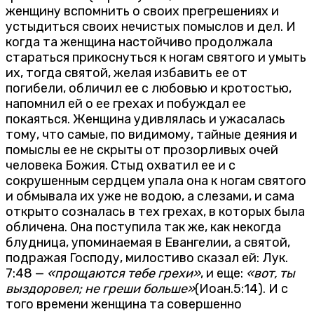
женщину вспомнить о своих прегрешениях и
устыдиться своих нечистых помыслов и дел. И
когда та женщина настойчиво продолжала
стараться прикоснуться к ногам святого и умыть
их, тогда святой, желая избавить ее от
погибели, обличил ее с любовью и кротостью,
напомнил ей о ее грехах и побуждал ее
покаяться. Женщина удивлялась и ужасалась
тому, что самые, по видимому, тайные деяния и
помыслы ее не скрыты от прозорливых очей
человека Божия. Стыд охватил ее и с
сокрушенным сердцем упала она к ногам святого
и обмывала их уже не водою, а слезами, и сама
открыто созналась в тех грехах, в которых была
обличена. Она поступила так же, как некогда
блудница, упоминаемая в Евангелии, а святой,
подражая Господу, милостиво сказал ей: Лук.
7:48 —
«прощаются тебе грехи»
, и еще:
«вот, ты
выздоровел; не греши больше»
(Иоан.5:14). И с
того времени женщина та совершенно