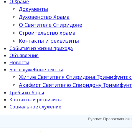
О Храме
Документы
Духовенство Храма
О Святителе Спиридоне
Строительство храма
Контакты и реквизиты
События из жизни прихода
Объявления
Новости
Богослужебные тексты
Житие Cвятителя Спиридона Тримифунтск
Акафист Cвятителю Спиридону Тримифунт
Требы и сборы
Контакты и реквизиты
Социальное служение
Русская Православная 