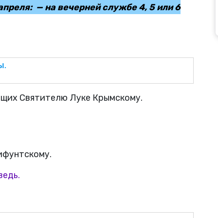
апреля: — на вечерней службе 4, 5 или 6
Ы.
ящих Святителю Луке Крымскому.
ифунтскому.
ведь.