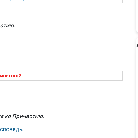
стию.
гипетской.
я ко Причастию.
Исповедь.