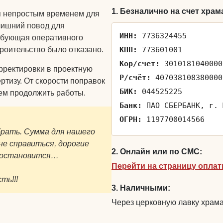
1. Безналично на счет храм
ся непростым временем для
лишний повод для
ИНН:
7736324455
ребующая оперативного
роительство было отказано.
КПП:
773601001
Кор/счет:
3010181040000
рректировки в проектную
Р/счёт:
407038108380000
ртизу. От скорости поправок
БИК:
044525225
ем продолжить работы.
Банк:
ПАО СБЕРБАНК, г. 
ОГРН:
1197700014566
брать. Сумма для нашего
е справиться, дорогие
2. Онлайн или по СМС:
о остановится…
Перейти на страницу опла
ть!!!
3. Наличными:
Через церковную лавку храма