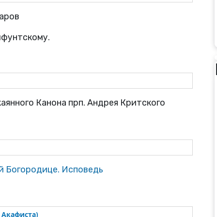
Даров
ифунтскому.
каянного Канона прп. Андрея Критского
й Богородице. Исповедь
 Акафиста)