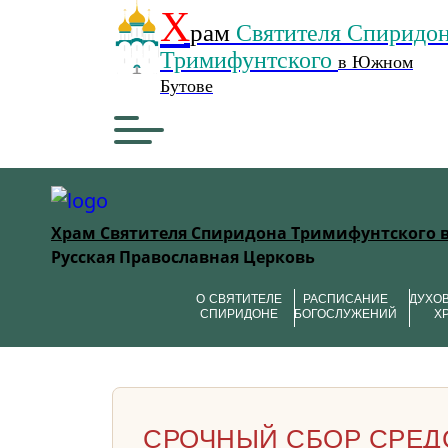
Х
рам
Святителя Спиридо
Тримифунтского
в Южном
Бутове
Храм Святителя Спиридона Тримифунтского 
Русская Православная Церковь
О СВЯТИТЕЛЕ
РАСПИСАНИЕ
ДУХО
СПИРИДОНЕ
БОГОСЛУЖЕНИЙ
Х
СРОЧНЫЙ СБОР СРЕД