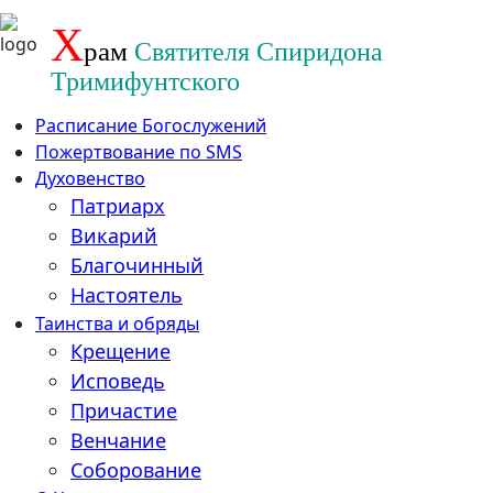
Перейти
Х
рам
Святителя Спиридона
к
содержанию
Тримифунтского
Расписание Богослужений
Пожертвование по SMS
Духовенство
Патриарх
Викарий
Благочинный
Настоятель
Таинства и обряды
Крещение
Исповедь
Причастие
Венчание
Соборование