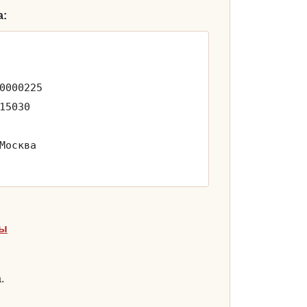
а:
0000225
15030
Москва
ты
.