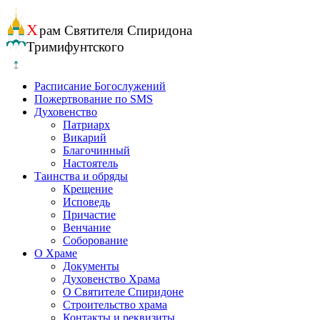
Перейти
к
Х
рам
Святителя Спиридона
содержанию
Тримифунтского
Расписание Богослужений
Пожертвование по SMS
Духовенство
Патриарх
Викарий
Благочинный
Настоятель
Таинства и обряды
Крещение
Исповедь
Причастие
Венчание
Соборование
О Храме
Документы
Духовенство Храма
О Святителе Спиридоне
Строительство храма
Контакты и реквизиты