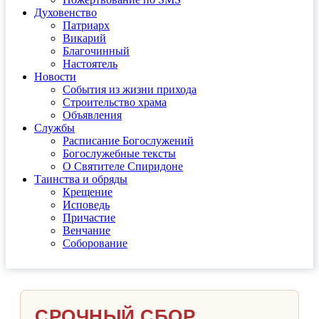
Духовенство
Патриарх
Викарий
Благочинный
Настоятель
Новости
События из жизни прихода
Строительство храма
Объявления
Службы
Расписание Богослужений
Богослужебные тексты
О Святителе Спиридоне
Таинства и обряды
Крещение
Исповедь
Причастие
Венчание
Соборование
СРОЧНЫЙ СБОР