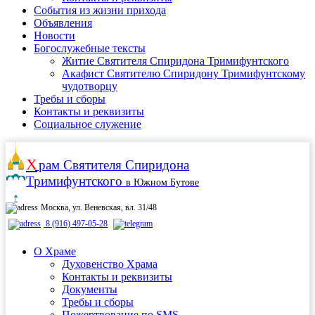
События из жизни прихода
Объявления
Новости
Богослужебные тексты
Житие Cвятителя Спиридона Тримифунтского
Акафист Cвятителю Спиридону Тримифунтскому
чудотворцу
Требы и сборы
Контакты и реквизиты
Социальное служение
Х
рам
Святителя Спиридона
Тримифунтского
в Южном Бутове
Москва, ул. Веневская, вл. 31/48
8 (916) 497-05-28
О Храме
Духовенство Храма
Контакты и реквизиты
Документы
Требы и сборы
Пожертвование по SMS