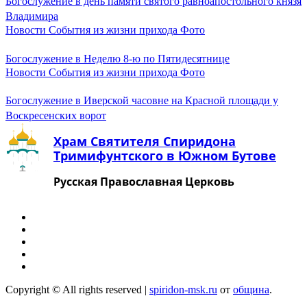
Богослужение в день памяти святого равноапостольного князя
Январь 2024
Владимира
Декабрь 2023
Новости
События из жизни прихода
Фото
Ноябрь 2023
Октябрь 2023
Богослужение в Неделю 8-ю по Пятидесятнице
Сентябрь 2023
Новости
События из жизни прихода
Фото
Август 2023
Июль 2023
Июнь 2023
Богослужение в Иверской часовне на Красной площади у
Май 2023
Воскресенских ворот
Апрель 2023
Март 2023
Храм Святителя Спиридона
Февраль 2023
Тримифунтского в Южном Бутове
Январь 2023
Декабрь 2022
Русская Православная Церковь
Ноябрь 2022
Октябрь 2022
Август 2022
Июль 2022
Июнь 2022
Апрель 2022
Март 2022
Февраль 2022
Январь 2022
Copyright © All rights reserved
|
spiridon-msk.ru
от
община
.
Декабрь 2021