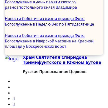
Богослужение в день памяти святого
Сентябрь 2024
равноапостольного князя Владимира
Август 2024
Июль 2024
Новости
События из жизни прихода
Фото
Июнь 2024
Богослужение в Неделю 8-ю по Пятидесятнице
Май 2024
Апрель 2024
Новости
События из жизни прихода
Фото
Март 2024
Богослужение в Иверской часовне на Красной
Февраль 2024
площади у Воскресенских ворот
Январь 2024
Храм Святителя Спиридона
Декабрь 2023
Тримифунтского в Южном Бутове
Ноябрь 2023
Октябрь 2023
Русская Православная Церковь
Сентябрь 2023
Август 2023
Июль 2023
Июнь 2023
Май 2023
Апрель 2023