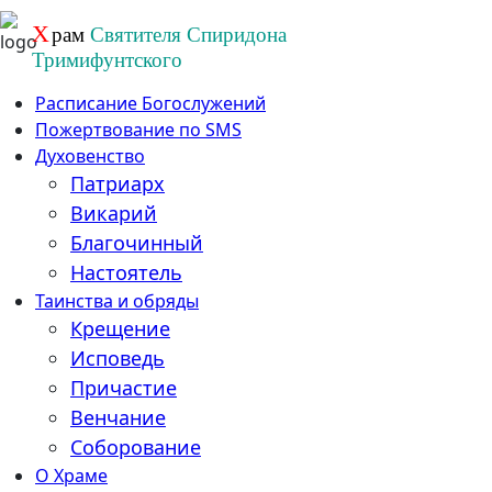
Перейти
Х
рам
Святителя Спиридона
к
Тримифунтского
содержанию
Расписание Богослужений
Пожертвование по SMS
Духовенство
Патриарх
Викарий
Благочинный
Настоятель
Таинства и обряды
Крещение
Исповедь
Причастие
Венчание
Соборование
О Храме