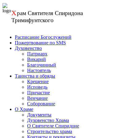
Перейти
к
Х
рам
Святителя Спиридона
содержанию
Тримифунтского
Расписание Богослужений
Пожертвование по SMS
Духовенство
Патриарх
Викарий
Благочинный
Настоятель
Таинства и обряды
Крещение
Исповедь
Причастие
Венчание
Соборование
О Храме
Документы
Духовенство Храма
О Святителе Спиридоне
Строительство храма
Контакты и реквизиты