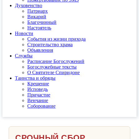
Духовенство
Патриарх
Викарий
Благочинный
Настоятель
Новости
События из жизни прихода
Строительство храма
Объявления
Службы
Расписание Богослужений
Богослужебные тексты
О Святителе Спиридоне
Таинства и обряды
Крещение
Исповедь
Причастие
Венчание
Соборование
СРОЧНЫЙ СБОР