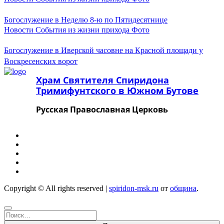
Ноябрь 2023
Октябрь 2023
Богослужение в Неделю 8-ю по Пятидесятнице
Сентябрь 2023
Новости
События из жизни прихода
Фото
Август 2023
Июль 2023
Июнь 2023
Богослужение в Иверской часовне на Красной площади у
Май 2023
Воскресенских ворот
Апрель 2023
Март 2023
Храм Святителя Спиридона
Февраль 2023
Тримифунтского в Южном Бутове
Январь 2023
Декабрь 2022
Русская Православная Церковь
Ноябрь 2022
Октябрь 2022
Август 2022
Июль 2022
Июнь 2022
Апрель 2022
Март 2022
Февраль 2022
Январь 2022
Copyright © All rights reserved
|
spiridon-msk.ru
от
община
.
Декабрь 2021
Ноябрь 2021
Октябрь 2021
Найти:
Сентябрь 2021