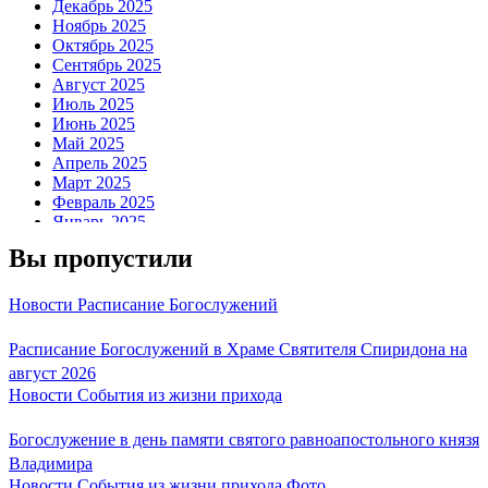
Декабрь 2025
Ноябрь 2025
Октябрь 2025
Сентябрь 2025
Август 2025
Июль 2025
Июнь 2025
Май 2025
Апрель 2025
Март 2025
Февраль 2025
Январь 2025
Декабрь 2024
Вы пропустили
Ноябрь 2024
Октябрь 2024
Сентябрь 2024
Новости
Расписание Богослужений
Август 2024
Июль 2024
Расписание Богослужений в Храме Святителя Спиридона на
Июнь 2024
август 2026
Май 2024
Новости
События из жизни прихода
Апрель 2024
Март 2024
Февраль 2024
Богослужение в день памяти святого равноапостольного князя
Январь 2024
Владимира
Декабрь 2023
Новости
События из жизни прихода
Фото