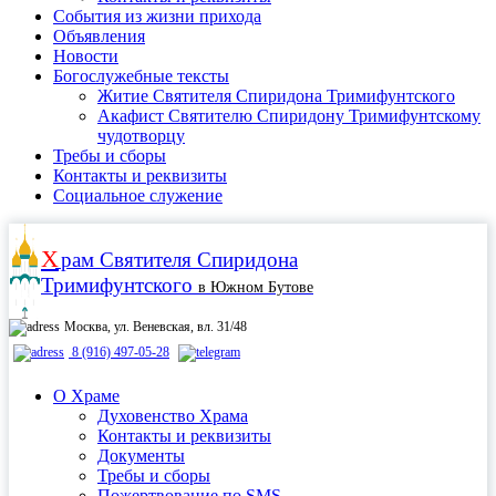
События из жизни прихода
Объявления
Новости
Богослужебные тексты
Житие Cвятителя Спиридона Тримифунтского
Акафист Cвятителю Спиридону Тримифунтскому
чудотворцу
Требы и сборы
Контакты и реквизиты
Социальное служение
Х
рам
Святителя Спиридона
Тримифунтского
в Южном Бутове
Москва, ул. Веневская, вл. 31/48
8 (916) 497-05-28
О Храме
Духовенство Храма
Контакты и реквизиты
Документы
Требы и сборы
Пожертвование по SMS