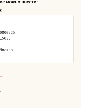
ие можно внести:
а:
0000225
15030
Москва
ты
.