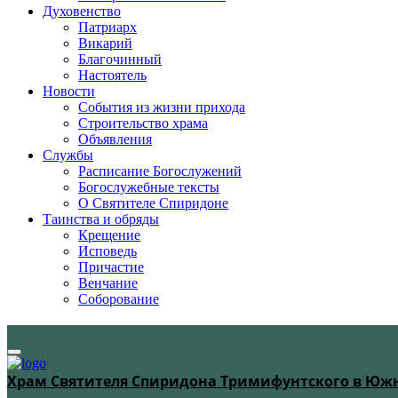
Духовенство
Патриарх
Викарий
Благочинный
Настоятель
Новости
События из жизни прихода
Строительство храма
Объявления
Службы
Расписание Богослужений
Богослужебные тексты
О Святителе Спиридоне
Таинства и обряды
Крещение
Исповедь
Причастие
Венчание
Соборование
Храм Святителя Спиридона Тримифунтского в Юж