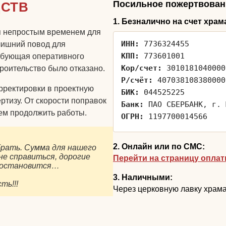
Посильное пожертвован
ДСТВ
1. Безналично на счет храм
ся непростым временем для
ИНН:
7736324455
лишний повод для
КПП:
773601001
ребующая оперативного
Кор/счет:
3010181040000
роительство было отказано.
Р/счёт:
407038108380000
рректировки в проектную
БИК:
044525225
ртизу. От скорости поправок
Банк:
ПАО СБЕРБАНК, г. 
ем продолжить работы.
ОГРН:
1197700014566
2. Онлайн или по СМС:
брать. Сумма для нашего
е справиться, дорогие
Перейти на страницу опла
о остановится…
3. Наличными:
ть!!!
Через церковную лавку храма