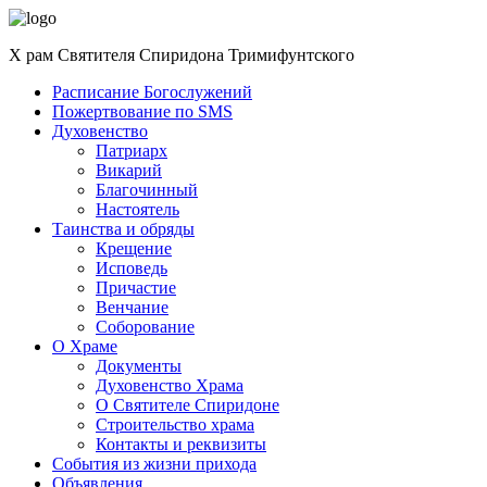
Перейти
к
Х
рам
Святителя Спиридона Тримифунтского
содержанию
Расписание Богослужений
Пожертвование по SMS
Духовенство
Патриарх
Викарий
Благочинный
Настоятель
Таинства и обряды
Крещение
Исповедь
Причастие
Венчание
Соборование
О Храме
Документы
Духовенство Храма
О Святителе Спиридоне
Строительство храма
Контакты и реквизиты
События из жизни прихода
Объявления