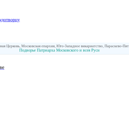
удотворцу
ная Церковь, Московская епархия, Юго-Западное викариатство, Параскево-Пя
Подворье Патриарха Московского и всея Руси
ве