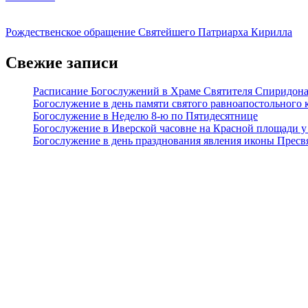
Рождественское обращение Святейшего Патриарха Кирилла
Свежие записи
Расписание Богослужений в Храме Святителя Спиридона 
Богослужение в день памяти святого равноапостольного 
Богослужение в Неделю 8-ю по Пятидесятнице
Богослужение в Иверской часовне на Красной площади у
Богослужение в день празднования явления иконы Пресвя