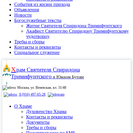
События из жизни прихода
Объявления
Новости
Богослужебные тексты
Житие Cвятителя Спиридона Тримифунтского
Акафист Cвятителю Спиридону Тримифунтскому
чудотворцу
Требы и сборы
Контакты и реквизиты
Социальное служение
Х
рам
Святителя Спиридона
Тримифунтского
в Южном Бутове
Москва, ул. Веневская, вл. 31/48
8 (916) 497-05-28
О Храме
Духовенство Храма
Контакты и реквизиты
Документы
Требы и сборы
Пожертвование по SMS