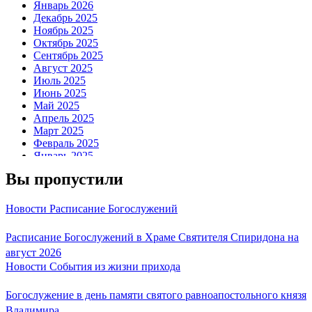
Январь 2026
Декабрь 2025
Ноябрь 2025
Октябрь 2025
Сентябрь 2025
Август 2025
Июль 2025
Июнь 2025
Май 2025
Апрель 2025
Март 2025
Февраль 2025
Январь 2025
Декабрь 2024
Вы пропустили
Ноябрь 2024
Октябрь 2024
Сентябрь 2024
Новости
Расписание Богослужений
Август 2024
Июль 2024
Расписание Богослужений в Храме Святителя Спиридона на
Июнь 2024
август 2026
Май 2024
Новости
События из жизни прихода
Апрель 2024
Март 2024
Февраль 2024
Богослужение в день памяти святого равноапостольного князя
Январь 2024
Владимира