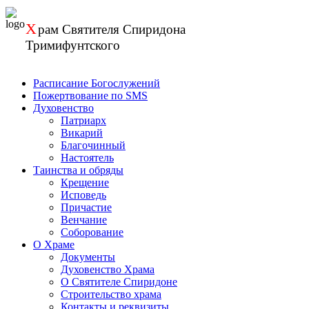
Перейти
к
Х
рам
Святителя Спиридона
содержанию
Тримифунтского
Расписание Богослужений
Пожертвование по SMS
Духовенство
Патриарх
Викарий
Благочинный
Настоятель
Таинства и обряды
Крещение
Исповедь
Причастие
Венчание
Соборование
О Храме
Документы
Духовенство Храма
О Святителе Спиридоне
Строительство храма
Контакты и реквизиты