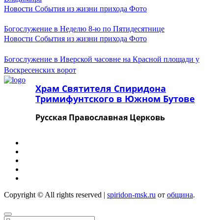
Декабрь 2023
Новости
События из жизни прихода
Фото
Ноябрь 2023
Октябрь 2023
Богослужение в Неделю 8-ю по Пятидесятнице
Сентябрь 2023
Новости
События из жизни прихода
Фото
Август 2023
Июль 2023
Июнь 2023
Богослужение в Иверской часовне на Красной площади у
Май 2023
Воскресенских ворот
Апрель 2023
Март 2023
Храм Святителя Спиридона
Февраль 2023
Тримифунтского в Южном Бутове
Январь 2023
Декабрь 2022
Русская Православная Церковь
Ноябрь 2022
Октябрь 2022
Август 2022
Июль 2022
Июнь 2022
Апрель 2022
Март 2022
Февраль 2022
Январь 2022
Copyright © All rights reserved
|
spiridon-msk.ru
от
община
.
Декабрь 2021
Ноябрь 2021
Октябрь 2021
Найти: