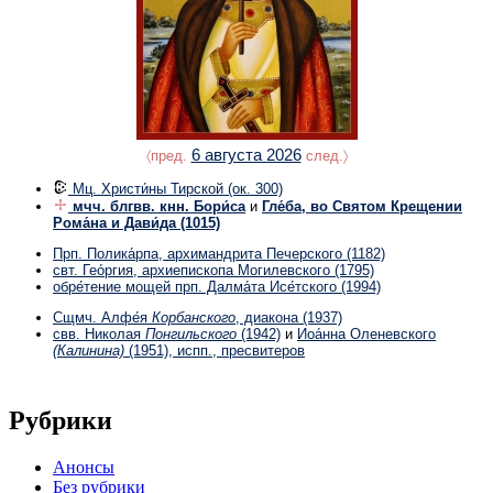
6 августа 2026
〈пред.
след.〉
Мц. Христи́ны Тирской
(ок. 300)
мчч. блгвв. кнн. Бори́са
и
Гле́ба, во Святом Крещении
Рома́на и Дави́да
(1015)
Прп. Полика́рпа, архимандрита Печерского
(1182)
свт. Гео́ргия, архиепископа Могилевского
(1795)
обре́тение мощей прп. Далма́та Исе́тского
(1994)
Сщмч. Алфе́я
Корбанского
, диакона
(1937)
свв. Николая
Понгильского
(1942)
и
Иоа́нна Оленевского
(Калинина)
(1951)
, испп., пресвитеров
Рубрики
Анонсы
Без рубрики