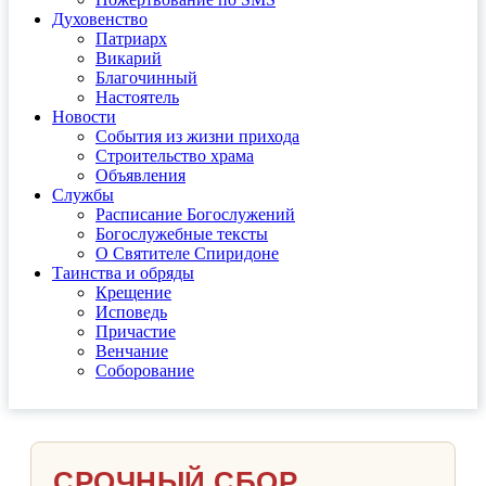
Духовенство
Патриарх
Викарий
Благочинный
Настоятель
Новости
События из жизни прихода
Строительство храма
Объявления
Службы
Расписание Богослужений
Богослужебные тексты
О Святителе Спиридоне
Таинства и обряды
Крещение
Исповедь
Причастие
Венчание
Соборование
СРОЧНЫЙ СБОР