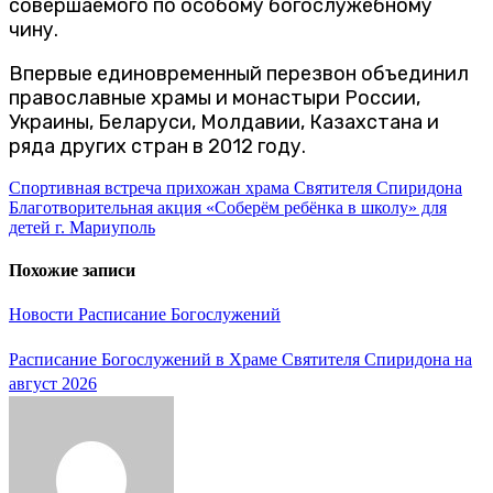
совершаемого по особому богослужебному
чину.
Впервые единовременный перезвон объединил
православные храмы и монастыри России,
Украины, Беларуси, Молдавии, Казахстана и
ряда других стран в 2012 году.
Навигация
Спортивная встреча прихожан храма Святителя Спиридона
Благотворительная акция «Соберём ребёнка в школу» для
по
детей г. Мариуполь
записям
Похожие записи
Новости
Расписание Богослужений
Расписание Богослужений в Храме Святителя Спиридона на
август 2026