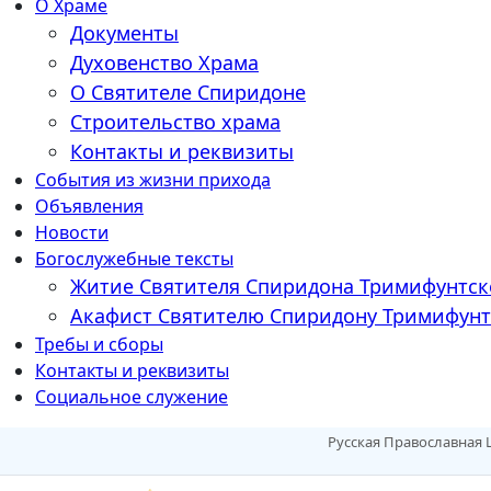
О Храме
Документы
Духовенство Храма
О Святителе Спиридоне
Строительство храма
Контакты и реквизиты
События из жизни прихода
Объявления
Новости
Богослужебные тексты
Житие Cвятителя Спиридона Тримифунтск
Акафист Cвятителю Спиридону Тримифунт
Требы и сборы
Контакты и реквизиты
Социальное служение
Русская Православная 