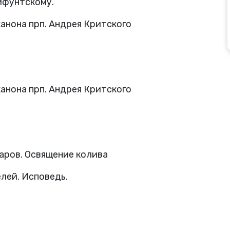
ифунтскому.
канона прп. Андрея Критского
канона прп. Андрея Критского
аров. Освящение колива
лей. Исповедь.