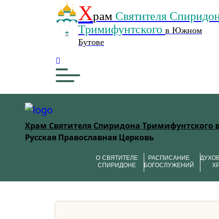
Х
рам
Святителя Спиридо
Тримифунтского
в Южном
Бутове
Храм Святителя Спиридона Тримифунтского 
Русская Православная Церковь
О СВЯТИТЕЛЕ
РАСПИСАНИЕ
ДУХО
СПИРИДОНЕ
БОГОСЛУЖЕНИЙ
Х