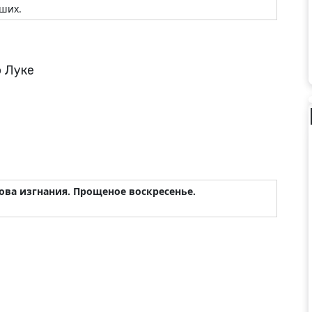
вших.
 Луке
ва изгнания.
Прощеное воскресенье.