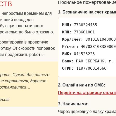
Посильное пожертвование
СТВ
1. Безналично на счет храм
ся непростым временем для
лишний повод для
ИНН:
7736324455
ребующая оперативного
роительство было отказано.
КПП:
773601001
Кор/счет:
3010181040000
рректировки в проектную
Р/счёт:
407038108380000
ртизу. От скорости поправок
БИК:
044525225
ем продолжить работы.
Банк:
ПАО СБЕРБАНК, г. 
ОГРН:
1197700014566
брать. Сумма для нашего
е справиться, дорогие
2. Онлайн или по СМС:
о остановится…
Перейти на страницу опла
ть!!!
3. Наличными:
Через церковную лавку храма