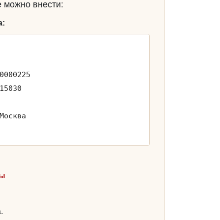
 можно внести:
а:
0000225
15030
Москва
ты
.