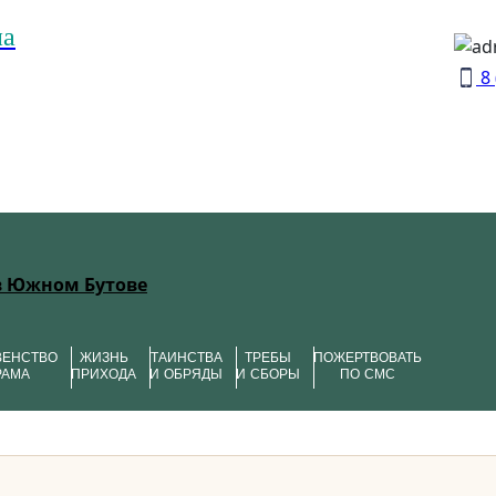
на
8 
в Южном Бутове
ВЕНСТВО
ЖИЗНЬ
ТАИНСТВА
ТРЕБЫ
ПОЖЕРТВОВАТЬ
РАМА
ПРИХОДА
И ОБРЯДЫ
И СБОРЫ
ПО СМС