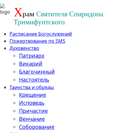
Перейти
Х
рам
Святителя Спиридона
к
содержанию
Тримифунтского
Расписание Богослужений
Пожертвование по SMS
Духовенство
Патриарх
Викарий
Благочинный
Настоятель
Таинства и обряды
Крещение
Исповедь
Причастие
Венчание
Соборование