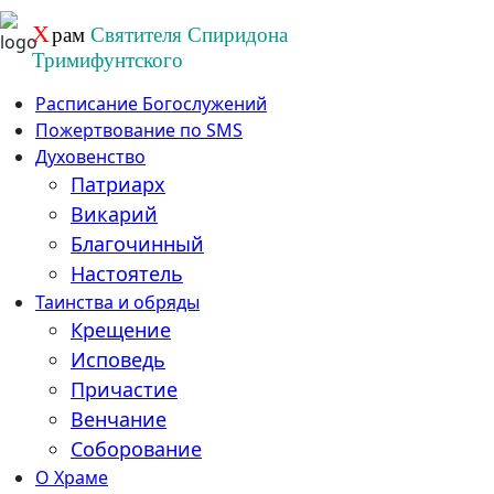
Перейти
Х
рам
Святителя Спиридона
к
Тримифунтского
содержанию
Расписание Богослужений
Пожертвование по SMS
Духовенство
Патриарх
Викарий
Благочинный
Настоятель
Таинства и обряды
Крещение
Исповедь
Причастие
Венчание
Соборование
О Храме