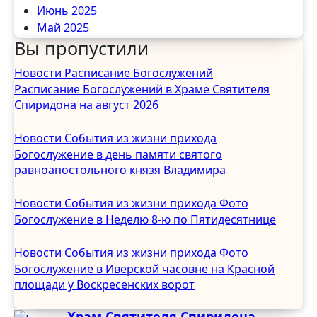
Июнь 2025
Май 2025
Вы пропустили
Апрель 2025
Март 2025
Новости
Расписание Богослужений
Февраль 2025
Расписание Богослужений в Храме Святителя
Январь 2025
Спиридона на август 2026
Декабрь 2024
Ноябрь 2024
Новости
События из жизни прихода
Октябрь 2024
Богослужение в день памяти святого
Сентябрь 2024
равноапостольного князя Владимира
Август 2024
Июль 2024
Новости
События из жизни прихода
Фото
Июнь 2024
Богослужение в Неделю 8-ю по Пятидесятнице
Май 2024
Апрель 2024
Новости
События из жизни прихода
Фото
Март 2024
Богослужение в Иверской часовне на Красной
Февраль 2024
площади у Воскресенских ворот
Январь 2024
Храм Святителя Спиридона
Декабрь 2023