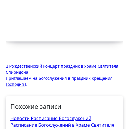
Навигация
Рождественский концерт праздник в храме Святителя
Спиридона
по
Приглашаем на Богослужения в праздник Крещения
записям
Господня
Похожие записи
Новости
Расписание Богослужений
Расписание Богослужений в Храме Святителя