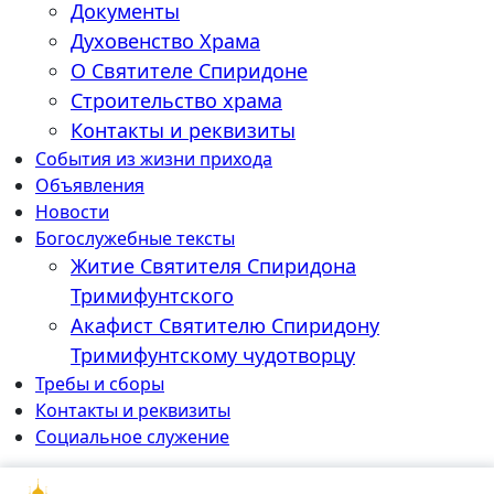
Документы
Духовенство Храма
О Святителе Спиридоне
Строительство храма
Контакты и реквизиты
События из жизни прихода
Объявления
Новости
Богослужебные тексты
Житие Cвятителя Спиридона
Тримифунтского
Акафист Cвятителю Спиридону
Тримифунтскому чудотворцу
Требы и сборы
Контакты и реквизиты
Социальное служение