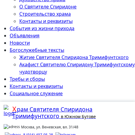
О Святителе Спиридоне
Строительство храма
Контакты и реквизиты
События из жизни прихода
Объявления
Новости
Богослужебные тексты
Житие Cвятителя Спиридона Тримифунтского
Акафист Cвятителю Спиридону Тримифунтскому
чудотворцу
Требы и сборы
Контакты и реквизиты
Социальное служение
Х
рам
Святителя Спиридона
Тримифунтского
в Южном Бутове
Москва, ул. Веневская, вл. 31/48
8 (916) 497-05-28