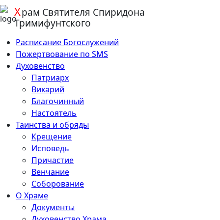
Х
Перейти
рам
Святителя Спиридона
к
Тримифунтского
содержанию
Расписание Богослужений
Пожертвование по SMS
Духовенство
Патриарх
Викарий
Благочинный
Настоятель
Таинства и обряды
Крещение
Исповедь
Причастие
Венчание
Соборование
О Храме
Документы
Духовенство Храма