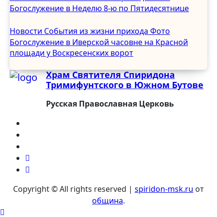
Июнь 2024
Богослужение в Неделю 8-ю по Пятидесятнице
Май 2024
Апрель 2024
Новости
События из жизни прихода
Фото
Март 2024
Богослужение в Иверской часовне на Красной
Февраль 2024
площади у Воскресенских ворот
Январь 2024
Храм Святителя Спиридона
Декабрь 2023
Тримифунтского в Южном Бутове
Ноябрь 2023
Октябрь 2023
Русская Православная Церковь
Сентябрь 2023
Август 2023
Июль 2023
Июнь 2023
Май 2023
Апрель 2023
Март 2023
Copyright © All rights reserved
|
spiridon-msk.ru
от
Февраль 2023
община
.
Январь 2023
Декабрь 2022