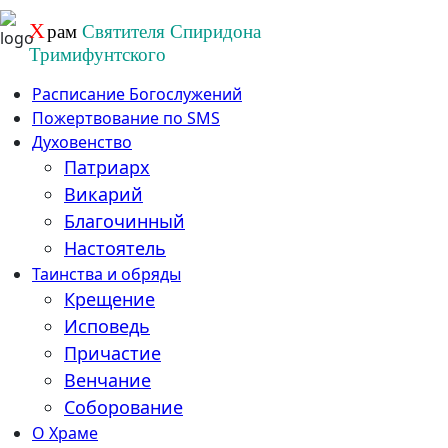
Перейти
Х
рам
Святителя Спиридона
к
Тримифунтского
содержанию
Расписание Богослужений
Пожертвование по SMS
Духовенство
Патриарх
Викарий
Благочинный
Настоятель
Таинства и обряды
Крещение
Исповедь
Причастие
Венчание
Соборование
О Храме