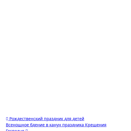
Навигация
Рождественский праздник для детей
Всенощное бдение в канун праздника Крещения
по
Господня