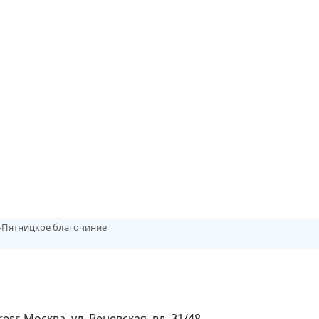
о-Пятницкое благочиние
Москва, ул. Веневская, вл. 31/48