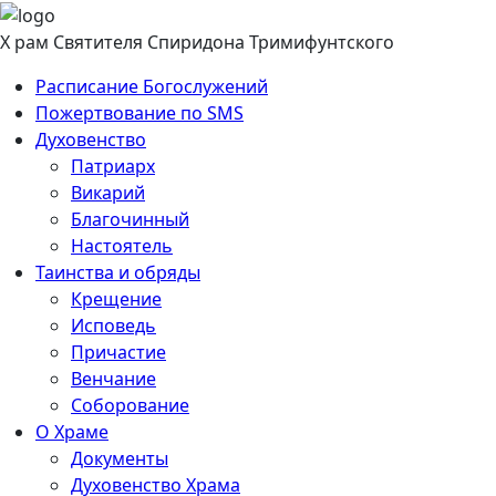
Перейти
к
Х
рам
Святителя Спиридона Тримифунтского
содержанию
Расписание Богослужений
Пожертвование по SMS
Духовенство
Патриарх
Викарий
Благочинный
Настоятель
Таинства и обряды
Крещение
Исповедь
Причастие
Венчание
Соборование
О Храме
Документы
Духовенство Храма