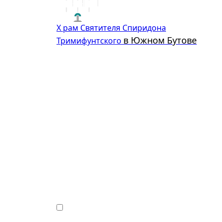
Х
рам
Святителя Спиридона
в Южном Бутове
Тримифунтского