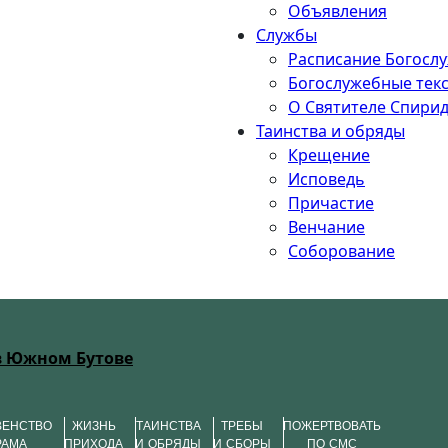
Объявления
Службы
Расписание Богосл
Богослужебные тек
О Святителе Спири
Таинства и обряды
Крещение
Исповедь
Причастие
Венчание
Соборование
в Южном Бутове
ВЕНСТВО
ЖИЗНЬ
ТАИНСТВА
ТРЕБЫ
ПОЖЕРТВОВАТЬ
РАМА
ПРИХОДА
И ОБРЯДЫ
И СБОРЫ
ПО СМС