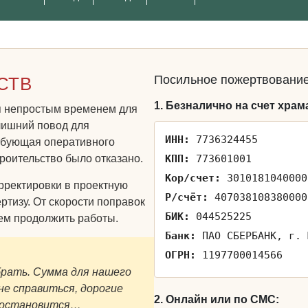
Посильное пожертвование
СТВ
1. Безналично на счет храм
ся непростым временем для
лишний повод для
ИНН:
7736324455
ребующая оперативного
роительство было отказано.
КПП:
773601001
Кор/счет:
3010181040000
рректировки в проектную
Р/счёт:
407038108380000
ртизу. От скорости поправок
БИК:
044525225
ем продолжить работы.
Банк:
ПАО СБЕРБАНК, г. 
ОГРН:
1197700014566
брать. Сумма для нашего
е справиться, дорогие
2. Онлайн или по СМС:
о остановится…