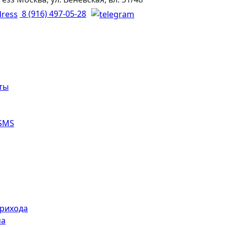
8 (916) 497-05-28
ты
SMS
прихода
ма