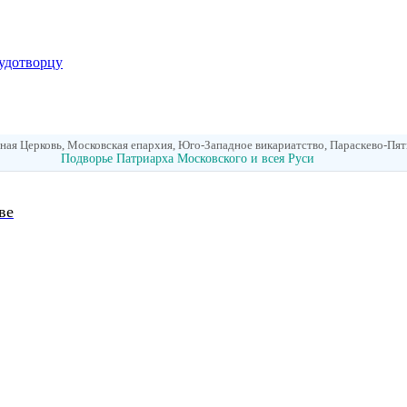
удотворцу
ная Церковь, Московская епархия, Юго-Западное викариатство, Параскево-Пя
Подворье Патриарха Московского и всея Руси
ве