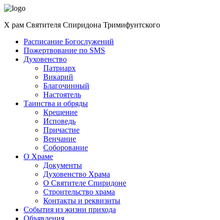
Перейти
к
Х
рам
Святителя Спиридона Тримифунтского
содержанию
Расписание Богослужений
Пожертвование по SMS
Духовенство
Патриарх
Викарий
Благочинный
Настоятель
Таинства и обряды
Крещение
Исповедь
Причастие
Венчание
Соборование
О Храме
Документы
Духовенство Храма
О Святителе Спиридоне
Строительство храма
Контакты и реквизиты
События из жизни прихода
Объявления