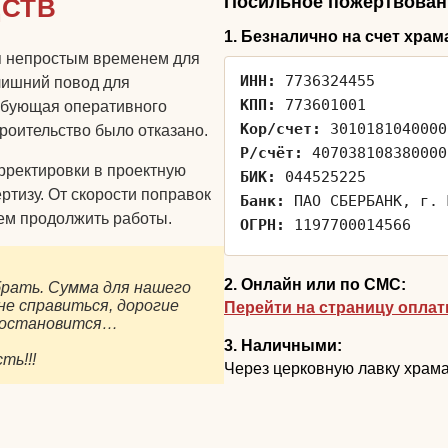
Посильное пожертвован
ДСТВ
1. Безналично на счет храм
ся непростым временем для
ИНН:
7736324455
лишний повод для
КПП:
773601001
ребующая оперативного
Кор/счет:
3010181040000
роительство было отказано.
Р/счёт:
407038108380000
рректировки в проектную
БИК:
044525225
ртизу. От скорости поправок
Банк:
ПАО СБЕРБАНК, г. 
ем продолжить работы.
ОГРН:
1197700014566
2. Онлайн или по СМС:
брать. Сумма для нашего
е справиться, дорогие
Перейти на страницу опла
о остановится…
3. Наличными:
ть!!!
Через церковную лавку храма