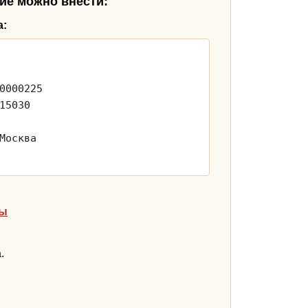
ие можно внести:
а:
0000225
15030
Москва
ты
.