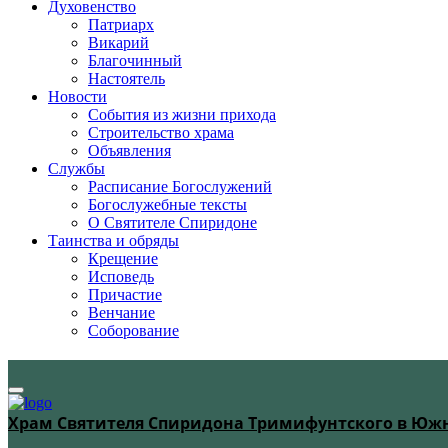
Духовенство
Патриарх
Викарий
Благочинный
Настоятель
Новости
События из жизни прихода
Строительство храма
Объявления
Службы
Расписание Богослужений
Богослужебные тексты
О Святителе Спиридоне
Таинства и обряды
Крещение
Исповедь
Причастие
Венчание
Соборование
Храм Святителя Спиридона Тримифунтского в Юж