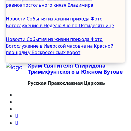
Сентябрь 2024
равноапостольного князя Владимира
Август 2024
Июль 2024
Новости
События из жизни прихода
Фото
Июнь 2024
Богослужение в Неделю 8-ю по Пятидесятнице
Май 2024
Апрель 2024
Новости
События из жизни прихода
Фото
Март 2024
Богослужение в Иверской часовне на Красной
Февраль 2024
площади у Воскресенских ворот
Январь 2024
Храм Святителя Спиридона
Декабрь 2023
Тримифунтского в Южном Бутове
Ноябрь 2023
Октябрь 2023
Русская Православная Церковь
Сентябрь 2023
Август 2023
Июль 2023
Июнь 2023
Май 2023
Апрель 2023
Март 2023