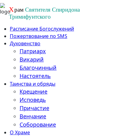
Перейти
Х
рам
Святителя Спиридона
к
Тримифунтского
содержанию
Расписание Богослужений
Пожертвование по SMS
Духовенство
Патриарх
Викарий
Благочинный
Настоятель
Таинства и обряды
Крещение
Исповедь
Причастие
Венчание
Соборование
О Храме