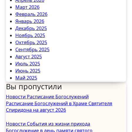
Март 2026
Февраль 2026
Январь 2026
Декабрь 2025
Ноябрь 2025
Октябрь 2025
Сентябрь 2025
Август 2025
Июль 2025
Июнь 2025
Май 2025
Вы пропустили
Апрель 2025
Март 2025
Новости
Расписание Богослужений
Февраль 2025
Расписание Богослужений в Храме Святителя
Январь 2025
Спиридона на август 2026
Декабрь 2024
Ноябрь 2024
Новости
События из жизни прихода
Октябрь 2024
Богослужение в день памяти святого