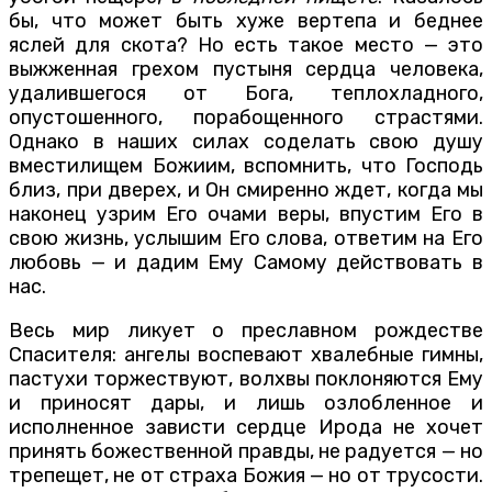
бы, что может быть хуже вертепа и беднее
яслей для скота? Но есть такое место — это
выжженная грехом пустыня сердца человека,
удалившегося от Бога, теплохладного,
опустошенного, порабощенного страстями.
Однако в наших силах соделать свою душу
вместилищем Божиим, вспомнить, что Господь
близ, при дверех, и Он смиренно ждет, когда мы
наконец узрим Его очами веры, впустим Его в
свою жизнь, услышим Его слова, ответим на Его
любовь — и дадим Ему Самому действовать в
нас.
Весь мир ликует о преславном рождестве
Спасителя: ангелы воспевают хвалебные гимны,
пастухи торжествуют, волхвы поклоняются Ему
и приносят дары, и лишь озлобленное и
исполненное зависти сердце Ирода не хочет
принять божественной правды, не радуется — но
трепещет, не от страха Божия — но от трусости.