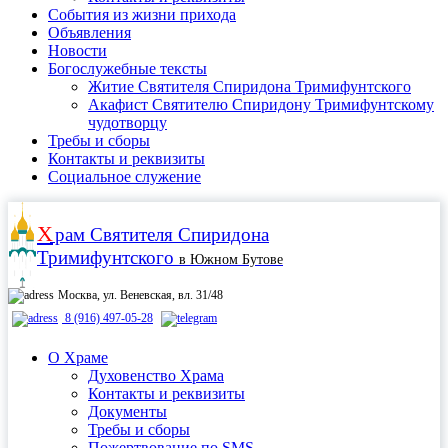
События из жизни прихода
Объявления
Новости
Богослужебные тексты
Житие Cвятителя Спиридона Тримифунтского
Акафист Cвятителю Спиридону Тримифунтскому
чудотворцу
Требы и сборы
Контакты и реквизиты
Социальное служение
Х
рам
Святителя Спиридона
Тримифунтского
в Южном Бутове
Москва, ул. Веневская, вл. 31/48
8 (916) 497-05-28
О Храме
Духовенство Храма
Контакты и реквизиты
Документы
Требы и сборы
Пожертвование по SMS