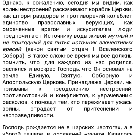
Однако, к сожалению, сегодня мы видим, как
волны нестроений раскачивают корабль Церкви,
как шторм раздоров и противоречий колеблет
единство православных верующих, как
омраченные врагом и искусителем люди
предпочитают Источнику воды живой
мутный и
не пригодный для питья источник злочестивых
ересей
(канон святым отцам I Вселенского
Собора). В такое сложное время мы все должны
помнить, что для каждого из нас родился,
распялся и воскрес Господь, что Он основал на
земле Единую, Святую, Соборную и
Апостольскую Церковь. Принадлежа Церкви, мы
призваны к преодолению нестроений,
противостояний и конфликтов, к уврачеванию
расколов, к помощи тем, кто переживает ужасы
войны, страдает от притеснений и
несправедливости.
Господь рождается не в царских чертогах, а в
убогой пещере, в
последней нищете
. Казалось