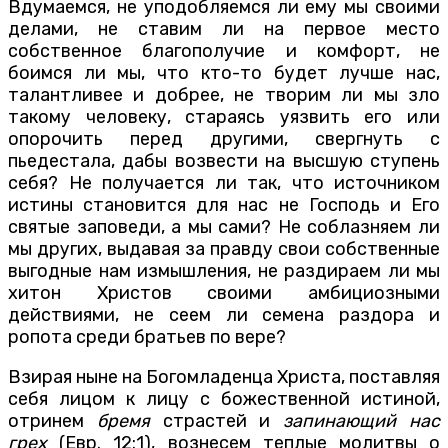
Вдумаемся, не уподобляемся ли ему мы своими
делами, не ставим ли на первое место
собственное благополучие и комфорт, не
боимся ли мы, что кто-то будет лучше нас,
талантливее и добрее, не творим ли мы зло
такому человеку, стараясь уязвить его или
опорочить перед другими, свергнуть с
пьедестала, дабы возвести на высшую ступень
себя? Не получается ли так, что источником
истины становится для нас не Господь и Его
святые заповеди, а мы сами? Не соблазняем ли
мы других, выдавая за правду свои собственные
выгодные нам измышления, не раздираем ли мы
хитон Христов своими амбициозными
действиями, не сеем ли семена раздора и
ропота среди братьев по вере?
Взирая ныне на Богомладенца Христа, поставляя
себя лицом к лицу с божественной истиной,
отринем
бремя
страстей и
запинающий нас
грех
(Евр. 12:1), вознесем теплые молитвы о