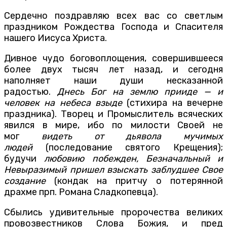
Сердечно поздравляю всех вас со светлым
праздником Рождества Господа и Спасителя
нашего Иисуса Христа.
Дивное чудо боговоплощения, совершившееся
более двух тысяч лет назад, и сегодня
наполняет наши души несказанной
радостью.
Днесь Бог на землю прииде — и
человек на небеса взыде
(стихира на вечерне
праздника). Творец и Промыслитель всяческих
явился в мире, ибо по милости Своей не
мог
видеть от дьявола мучимых
людей
(последование святого Крещения);
будучи
любовию побежден, Безначальный и
Невыразимый пришел взыскать заблудшее Свое
создание
(кондак на притчу о потерянной
драхме прп. Романа Сладкопевца).
Сбылись удивительные пророчества великих
провозвестников Слова Божия, и пред