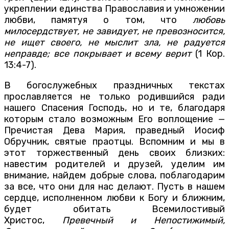
укреплении единства Православия и умножении
любви, памятуя о том, что
любовь
милосердствует, не завидует, не превозносится,
не ищет своего, не мыслит зла, не радуется
неправде; все покрывает и всему верит
(1 Кор.
13:4-7).
В богослужебных праздничных текстах
прославляется не только родившийся ради
нашего Спасения Господь, но и те, благодаря
которым стало возможным Его воплощение —
Пречистая Дева Мария, праведный Иосиф
Обручник, святые праотцы. Вспомним и мы в
этот торжественный день своих близких:
навестим родителей и друзей, уделим им
внимание, найдем добрые слова, поблагодарим
за все, что они для нас делают. Пусть в нашем
сердце, исполненном любви к Богу и ближним,
будет обитать Всемилостивый
Христос,
Превечный и Непостижимый,