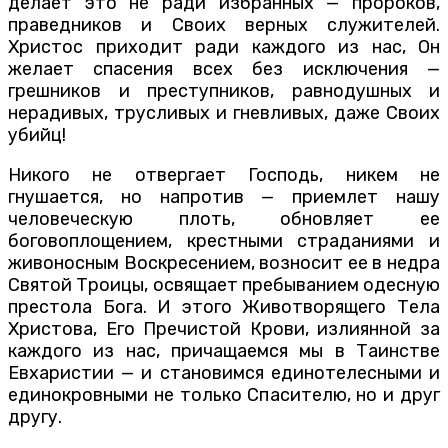
делает это не ради избранных — пророков,
праведников и Своих верных служителей.
Христос приходит ради каждого из нас, Он
желает спасения всех без исключения —
грешников и преступников, равнодушных и
нерадивых, трусливых и гневливых, даже Своих
убийц!
Никого не отвергает Господь, никем не
гнушается, но напротив — приемлет нашу
человеческую плоть, обновляет ее
боговоплощением, крестными страданиями и
живоносным Воскресением, возносит ее в недра
Святой Троицы, освящает пребыванием одесную
престола Бога. И этого Животворящего Тела
Христова, Его Пречистой Крови, излиянной за
каждого из нас, причащаемся мы в Таинстве
Евхаристии — и становимся единотелесными и
единокровными не только Спасителю, но и друг
другу.