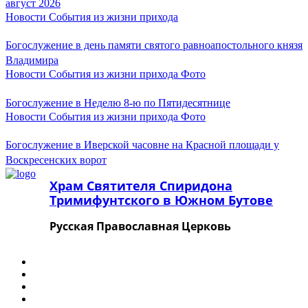
август 2026
Май 2024
Новости
События из жизни прихода
Апрель 2024
Март 2024
Февраль 2024
Богослужение в день памяти святого равноапостольного князя
Январь 2024
Владимира
Декабрь 2023
Новости
События из жизни прихода
Фото
Ноябрь 2023
Октябрь 2023
Богослужение в Неделю 8-ю по Пятидесятнице
Сентябрь 2023
Новости
События из жизни прихода
Фото
Август 2023
Июль 2023
Июнь 2023
Богослужение в Иверской часовне на Красной площади у
Май 2023
Воскресенских ворот
Апрель 2023
Март 2023
Храм Святителя Спиридона
Февраль 2023
Тримифунтского в Южном Бутове
Январь 2023
Декабрь 2022
Русская Православная Церковь
Ноябрь 2022
Октябрь 2022
Август 2022
Июль 2022
Июнь 2022
Апрель 2022
Март 2022