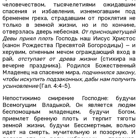
человечеством, тысячелетиями ожидавшим
спасения и избавления, изнемогавшим под
бременем греха, страдавшим от проклятия не
только в земной жизни, но и по кончине,
отверзлась дверь небесная.
От присноцветущей
Девы приял плоть
Господь наш Иисус Христос
(канон Рождества Пресвятой Богородицы) — и
херувим, огненным мечом ограждающий вход в
рай,
отступает от древа жизни
(стихира на
вечерне праздника). Родился Божественный
Младенец на спасение мира,
подчинился закону,
чтобы искупить подзаконных, дабы нам получить
усыновление
(Гал. 4:4-5).
Непостижимо смирение Господне: будучи
Всемогущим Владыкой, Он является людям
беспомощным младенцем, будучи Богом,
приемлет бренную плоть и терпит тяготы
земной жизни, будучи Бессмертным, вольно
идет на смерть, мучительную и позорную. И