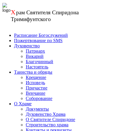
Перейти
к
Х
рам
Святителя Спиридона
содержанию
Тримифунтского
Расписание Богослужений
Пожертвование по SMS
Духовенство
Патриарх
Викарий
Благочинный
Настоятель
Таинства и обряды
Крещение
Исповедь
Причастие
Венчание
Соборование
О Храме
Документы
Духовенство Храма
О Святителе Спиридоне
Строительство храма
Контакты и реквизиты