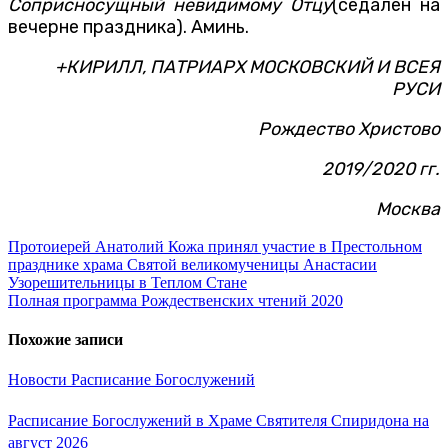
Соприсносущный невидимому Отцу
(седален на
вечерне праздника). Аминь.
+КИРИЛЛ, ПАТРИАРХ МОСКОВСКИЙ И ВСЕЯ
РУСИ
Рождество Христово
2019/2020 гг.
Москва
Навигация
Протоиерей Анатолий Кожа принял участие в Престольном
празднике храма Святой великомученицы Анастасии
по
Узорешительницы в Теплом Стане
записям
Полная программа Рождественских чтений 2020
Похожие записи
Новости
Расписание Богослужений
Расписание Богослужений в Храме Святителя Спиридона на
август 2026