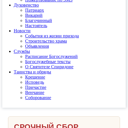
Духовенство
Патриарх
Викарий
Благочинный
Настоятель
Новости
События из жизни прихода
Строительство храма
Объявления
Службы
Расписание Богослужений
Богослужебные тексты
О Святителе Спиридоне
Таинства и обряды
Крещение
Исповедь
Причастие
Венчание
Соборование
СРОЧНЫЙ СБОР