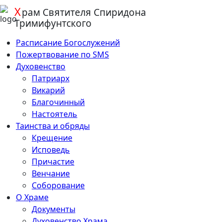
Х
Перейти
рам
Святителя Спиридона
к
Тримифунтского
содержанию
Расписание Богослужений
Пожертвование по SMS
Духовенство
Патриарх
Викарий
Благочинный
Настоятель
Таинства и обряды
Крещение
Исповедь
Причастие
Венчание
Соборование
О Храме
Документы
Духовенство Храма