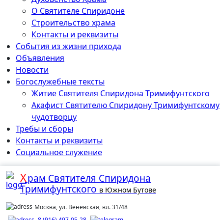
О Святителе Спиридоне
Строительство храма
Контакты и реквизиты
События из жизни прихода
Объявления
Новости
Богослужебные тексты
Житие Cвятителя Спиридона Тримифунтского
Акафист Cвятителю Спиридону Тримифунтскому
чудотворцу
Требы и сборы
Контакты и реквизиты
Социальное служение
Х
рам
Святителя Спиридона
Тримифунтского
в Южном Бутове
Москва, ул. Веневская, вл. 31/48
8 (916) 497-05-28