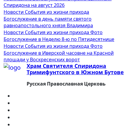
Январь 2025
Спиридона на август 2026
Декабрь 2024
Новости
События из жизни прихода
Ноябрь 2024
Богослужение в день памяти святого
Октябрь 2024
равноапостольного князя Владимира
Сентябрь 2024
Новости
События из жизни прихода
Фото
Август 2024
Богослужение в Неделю 8-ю по Пятидесятнице
Июль 2024
Новости
События из жизни прихода
Фото
Июнь 2024
Богослужение в Иверской часовне на Красной
Май 2024
площади у Воскресенских ворот
Храм Святителя Спиридона
Апрель 2024
Тримифунтского в Южном Бутове
Март 2024
Февраль 2024
Русская Православная Церковь
Январь 2024
Декабрь 2023
Ноябрь 2023
Октябрь 2023
Сентябрь 2023
Август 2023
Июль 2023