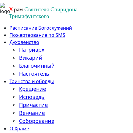
Перейти
Х
рам
Святителя Спиридона
к
Тримифунтского
содержанию
Расписание Богослужений
Пожертвование по SMS
Духовенство
Патриарх
Викарий
Благочинный
Настоятель
Таинства и обряды
Крещение
Исповедь
Причастие
Венчание
Соборование
О Храме