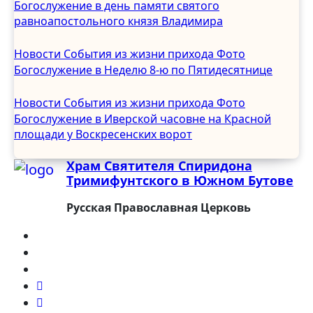
Богослужение в день памяти святого
Сентябрь 2024
равноапостольного князя Владимира
Август 2024
Июль 2024
Новости
События из жизни прихода
Фото
Июнь 2024
Богослужение в Неделю 8-ю по Пятидесятнице
Май 2024
Апрель 2024
Новости
События из жизни прихода
Фото
Март 2024
Богослужение в Иверской часовне на Красной
Февраль 2024
площади у Воскресенских ворот
Январь 2024
Храм Святителя Спиридона
Декабрь 2023
Тримифунтского в Южном Бутове
Ноябрь 2023
Октябрь 2023
Русская Православная Церковь
Сентябрь 2023
Август 2023
Июль 2023
Июнь 2023
Май 2023
Апрель 2023