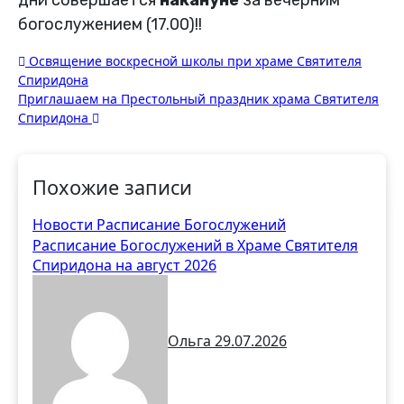
богослужением (17.00)!!
Навигация
Освящение воскресной школы при храме Святителя
Спиридона
по
Приглашаем на Престольный праздник храма Святителя
записям
Спиридона
Похожие записи
Новости
Расписание Богослужений
Расписание Богослужений в Храме Святителя
Спиридона на август 2026
Ольга
29.07.2026