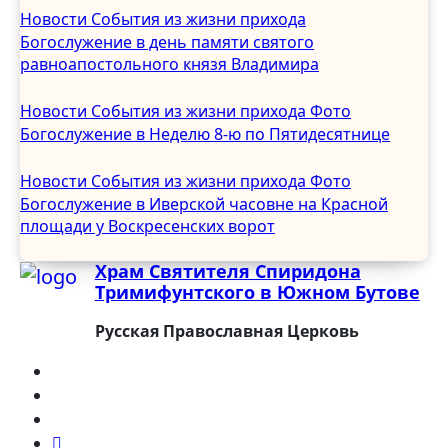
Ноябрь 2024
Новости
События из жизни прихода
Октябрь 2024
Богослужение в день памяти святого
Сентябрь 2024
равноапостольного князя Владимира
Август 2024
Июль 2024
Новости
События из жизни прихода
Фото
Июнь 2024
Богослужение в Неделю 8-ю по Пятидесятнице
Май 2024
Апрель 2024
Новости
События из жизни прихода
Фото
Март 2024
Богослужение в Иверской часовне на Красной
Февраль 2024
площади у Воскресенских ворот
Январь 2024
Храм Святителя Спиридона
Декабрь 2023
Тримифунтского в Южном Бутове
Ноябрь 2023
Октябрь 2023
Русская Православная Церковь
Сентябрь 2023
Август 2023
Июль 2023
Июнь 2023
Май 2023