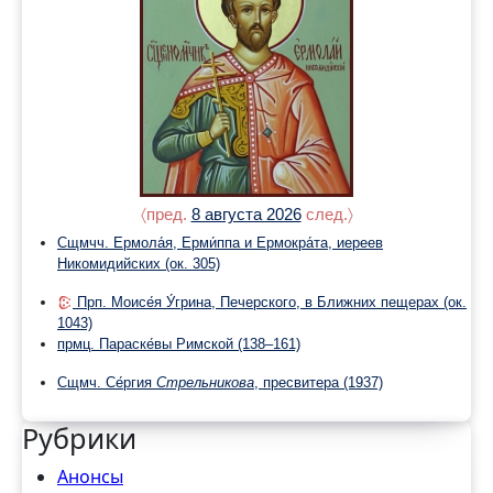
〈пред.
8 августа 2026
след.〉
Сщмчч. Ермола́я, Ерми́ппа и Ермокра́та, иереев
Никомидийских
(ок. 305)
Прп. Моисе́я У́грина, Печерского, в Ближних пещерах
(ок.
1043)
прмц. Параске́вы Римской
(138–161)
Сщмч. Се́ргия
Стрельникова
, пресвитера
(1937)
Рубрики
Анонсы