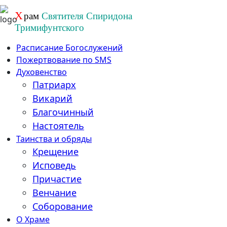
Перейти
Х
рам
Святителя Спиридона
к
Тримифунтского
содержанию
Расписание Богослужений
Пожертвование по SMS
Духовенство
Патриарх
Викарий
Благочинный
Настоятель
Таинства и обряды
Крещение
Исповедь
Причастие
Венчание
Соборование
О Храме