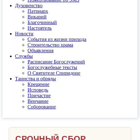
Духовенство
Патриарх
Викарий
Благочинный
Настоятель
Новости
События из жизни прихода
Строительство храма
Объявления
Службы
Расписание Богослужений
Богослужебные тексты
О Святителе Спиридоне
Таинства и обряды
Крещение
Исповедь
Причастие
Венчание
Соборование
СРОЧНЫЙ СБОР