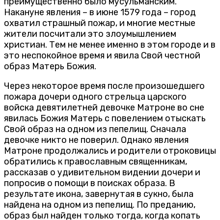
преимущественно было мусульманским.
Накануне явления – в июне 1579 года – город
охватил страшный пожар, и многие местные
жители посчитали это злоумышлением
христиан. Тем не менее именно в этом городе и в
это неспокойное время и явила Свой честной
образ Матерь Божия.
Через некоторое время после произошедшего
пожара дочери одного стрельца царского
войска девятилетней девочке Матроне во сне
явилась Божия Матерь с повелением отыскать
Свой образ на одном из пепелищ. Сначала
девочке никто не поверил. Однако явления
Матроне продолжались и родители отроковицы
обратились к православным священникам,
рассказав о удивительном видении дочери и
попросив о помощи в поисках образа. В
результате икона, завернутая в сукно, была
найдена на одном из пепелищ. По преданию,
образ был найден только тогда, когда копать