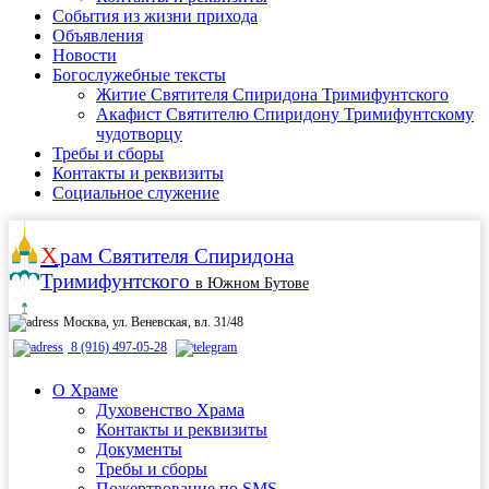
События из жизни прихода
Объявления
Новости
Богослужебные тексты
Житие Cвятителя Спиридона Тримифунтского
Акафист Cвятителю Спиридону Тримифунтскому
чудотворцу
Требы и сборы
Контакты и реквизиты
Социальное служение
Х
рам
Святителя Спиридона
Тримифунтского
в Южном Бутове
Москва, ул. Веневская, вл. 31/48
8 (916) 497-05-28
О Храме
Духовенство Храма
Контакты и реквизиты
Документы
Требы и сборы
Пожертвование по SMS