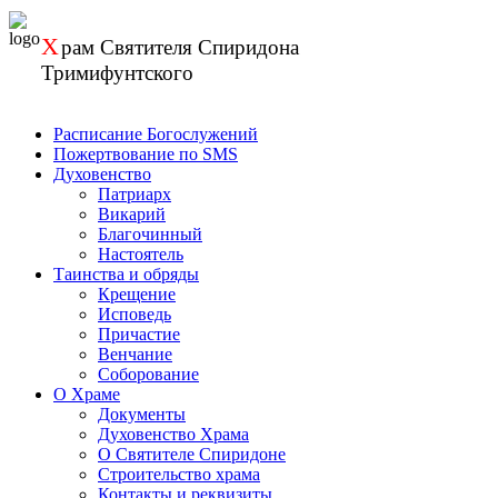
Перейти
к
Х
рам
Святителя Спиридона
содержанию
Тримифунтского
Расписание Богослужений
Пожертвование по SMS
Духовенство
Патриарх
Викарий
Благочинный
Настоятель
Таинства и обряды
Крещение
Исповедь
Причастие
Венчание
Соборование
О Храме
Документы
Духовенство Храма
О Святителе Спиридоне
Строительство храма
Контакты и реквизиты