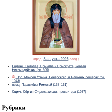
8 августа 2026
〈пред.
след.〉
Сщмчч. Ермола́я, Ерми́ппа и Ермокра́та, иереев
Никомидийских
(ок. 305)
Прп. Моисе́я У́грина, Печерского, в Ближних пещерах
(ок.
1043)
прмц. Параске́вы Римской
(138–161)
Сщмч. Се́ргия
Стрельникова
, пресвитера
(1937)
Рубрики