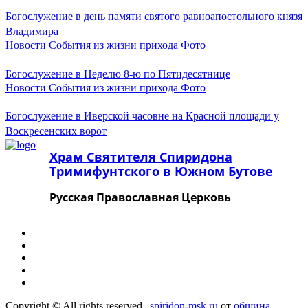
Март 2024
Февраль 2024
Богослужение в день памяти святого равноапостольного князя
Январь 2024
Владимира
Декабрь 2023
Новости
События из жизни прихода
Фото
Ноябрь 2023
Октябрь 2023
Богослужение в Неделю 8-ю по Пятидесятнице
Сентябрь 2023
Новости
События из жизни прихода
Фото
Август 2023
Июль 2023
Июнь 2023
Богослужение в Иверской часовне на Красной площади у
Май 2023
Воскресенских ворот
Апрель 2023
Март 2023
Храм Святителя Спиридона
Февраль 2023
Тримифунтского в Южном Бутове
Январь 2023
Декабрь 2022
Русская Православная Церковь
Ноябрь 2022
Октябрь 2022
Август 2022
Июль 2022
Июнь 2022
Апрель 2022
Март 2022
Февраль 2022
Январь 2022
Copyright © All rights reserved
|
spiridon-msk.ru
от
община
.