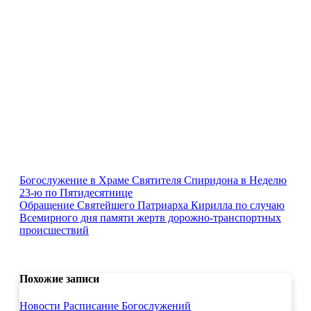
Навигация
Богослужение в Храме Святителя Спиридона в Неделю
23-ю по Пятидесятнице
по
Обращение Святейшего Патриарха Кирилла по случаю
записям
Всемирного дня памяти жертв дорожно-транспортных
происшествий
Похожие записи
Новости
Расписание Богослужений