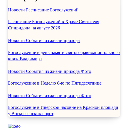
Октябрь 2024
Сентябрь 2024
Новости
Расписание Богослужений
Август 2024
Июль 2024
Расписание Богослужений в Храме Святителя
Июнь 2024
Спиридона на август 2026
Май 2024
Апрель 2024
Март 2024
Новости
События из жизни прихода
Февраль 2024
Январь 2024
Богослужение в день памяти святого равноапостольного
Декабрь 2023
князя Владимира
Ноябрь 2023
Октябрь 2023
Сентябрь 2023
Новости
События из жизни прихода
Фото
Август 2023
Июль 2023
Богослужение в Неделю 8-ю по Пятидесятнице
Июнь 2023
Май 2023
Новости
События из жизни прихода
Фото
Апрель 2023
Март 2023
Февраль 2023
Богослужение в Иверской часовне на Красной площади
Январь 2023
у Воскресенских ворот
Декабрь 2022
Ноябрь 2022
Октябрь 2022