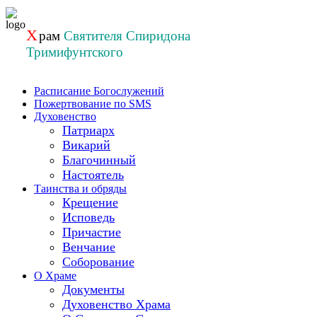
Перейти
к
Х
рам
Святителя Спиридона
содержанию
Тримифунтского
Расписание Богослужений
Пожертвование по SMS
Духовенство
Патриарх
Викарий
Благочинный
Настоятель
Таинства и обряды
Крещение
Исповедь
Причастие
Венчание
Соборование
О Храме
Документы
Духовенство Храма