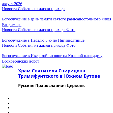
Июнь 2024
август 2026
Май 2024
Новости
События из жизни прихода
Апрель 2024
Март 2024
Февраль 2024
Богослужение в день памяти святого равноапостольного князя
Январь 2024
Владимира
Декабрь 2023
Новости
События из жизни прихода
Фото
Ноябрь 2023
Октябрь 2023
Богослужение в Неделю 8-ю по Пятидесятнице
Сентябрь 2023
Новости
События из жизни прихода
Фото
Август 2023
Июль 2023
Июнь 2023
Богослужение в Иверской часовне на Красной площади у
Май 2023
Воскресенских ворот
Апрель 2023
Март 2023
Храм Святителя Спиридона
Февраль 2023
Тримифунтского в Южном Бутове
Январь 2023
Декабрь 2022
Русская Православная Церковь
Ноябрь 2022
Октябрь 2022
Август 2022
Июль 2022
Июнь 2022
Апрель 2022