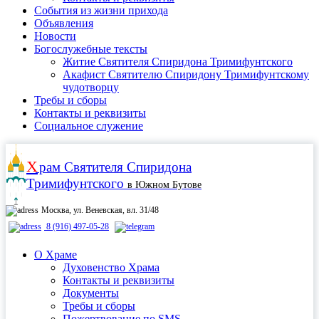
События из жизни прихода
Объявления
Новости
Богослужебные тексты
Житие Cвятителя Спиридона Тримифунтского
Акафист Cвятителю Спиридону Тримифунтскому
чудотворцу
Требы и сборы
Контакты и реквизиты
Социальное служение
Х
рам
Святителя Спиридона
Тримифунтского
в Южном Бутове
Москва, ул. Веневская, вл. 31/48
8 (916) 497-05-28
О Храме
Духовенство Храма
Контакты и реквизиты
Документы
Требы и сборы
Пожертвование по SMS