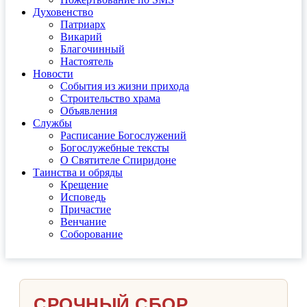
Духовенство
Патриарх
Викарий
Благочинный
Настоятель
Новости
События из жизни прихода
Строительство храма
Объявления
Службы
Расписание Богослужений
Богослужебные тексты
О Святителе Спиридоне
Таинства и обряды
Крещение
Исповедь
Причастие
Венчание
Соборование
СРОЧНЫЙ СБОР