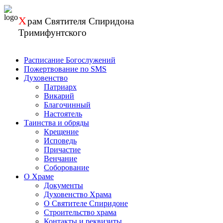
Перейти
к
Х
рам
Святителя Спиридона
содержанию
Тримифунтского
Расписание Богослужений
Пожертвование по SMS
Духовенство
Патриарх
Викарий
Благочинный
Настоятель
Таинства и обряды
Крещение
Исповедь
Причастие
Венчание
Соборование
О Храме
Документы
Духовенство Храма
О Святителе Спиридоне
Строительство храма
Контакты и реквизиты