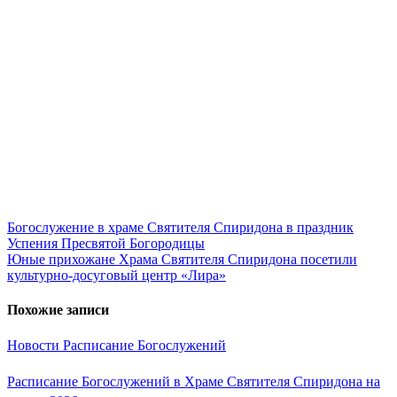
Навигация
Богослужение в храме Святителя Спиридона в праздник
Успения Пресвятой Богородицы
по
Юные прихожане Храма Святителя Спиридона посетили
записям
культурно-досуговый центр «Лира»
Похожие записи
Новости
Расписание Богослужений
Расписание Богослужений в Храме Святителя Спиридона на