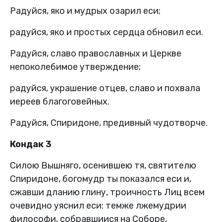
Радуйся, яко и мудрых озарил еси;
радуйся, яко и простых сердца обновил еси.
Радуйся, славо православных и Церкве
непоколебимое утверждение;
радуйся, украшение отцев, славо и похвала
иереев благоговейных.
Радуйся, Спиридоне, предивный чудотворче.
Кондак 3
Силою Вышняго, осенившею тя, святителю
Спиридоне, богомудр ты показался еси и,
сжавши дланию глину, троичность Лиц всем
очевидно уяснил еси: темже лжемудрии
философи, собравшиися на Соборе,