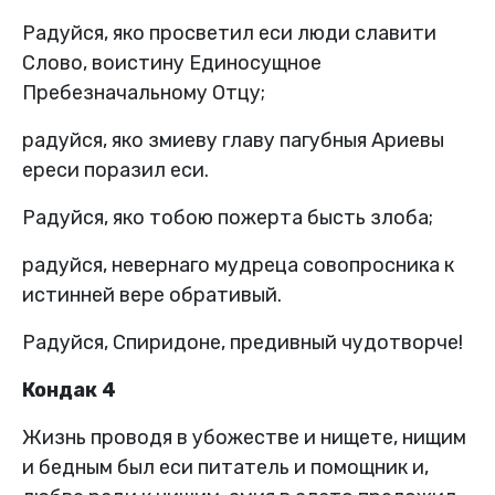
Радуйся, яко просветил еси люди славити
Слово, воистину Единосущное
Пребезначальному Отцу;
радуйся, яко змиеву главу пагубныя Ариевы
ереси поразил еси.
Радуйся, яко тобою пожерта бысть злоба;
радуйся, невернаго мудреца совопросника к
истинней вере обративый.
Радуйся, Спиридоне, предивный чудотворче!
Кондак 4
Жизнь проводя в убожестве и нищете, нищим
и бедным был еси питатель и помощник и,