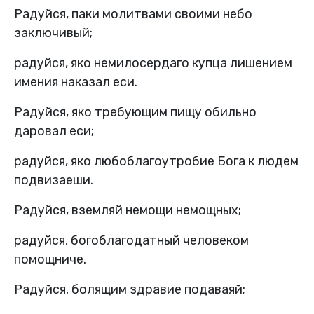
Радуйся, паки молитвами своими небо
заключивый;
радуйся, яко немилосердаго купца лишением
имения наказал еси.
Радуйся, яко требующим пищу обильно
даровал еси;
радуйся, яко любоблагоутробие Бога к людем
подвизаеши.
Радуйся, вземляй немощи немощных;
радуйся, богоблагодатный человеком
помощниче.
Радуйся, болящим здравие подаваяй;