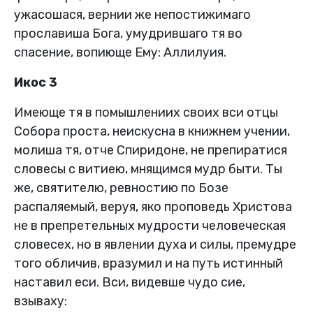
ужасошася, вернии же непостижимаго
прославиша Бога, умудрившаго тя во
спасение, вопиюще Ему: Аллилуия.
Икос 3
Имеюще тя в помышлениих своих вси отцы
Собора проста, неискусна в книжнем учении,
молиша тя, отче Спиридоне, не препиратися
словесы с витиею, мнящимся мудр быти. Ты
же, святителю, ревностию по Бозе
распаляемый, веруя, яко проповедь Христова
не в препретельных мудрости человеческая
словесех, но в явлении духа и силы, премудре
того обличив, вразумил и на путь истинный
наставил еси. Вси, видевше чудо сие,
взываху: