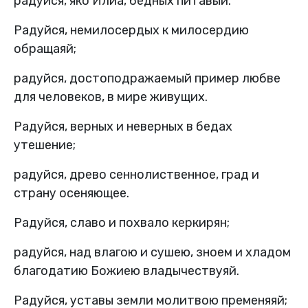
радуйся, яко Илиа, бедных питавый.
Радуйся, немилосердых к милосердию
обращаяй;
радуйся, достоподражаемый пример любве
для человеков, в мире живущих.
Радуйся, верных и неверных в бедах
утешение;
радуйся, древо сеннолиственное, град и
страну осеняющее.
Радуйся, славо и похвало керкирян;
радуйся, над влагою и сушею, зноем и хладом
благодатию Божиею владычествуяй.
Радуйся, уставы земли молитвою пременяяй;