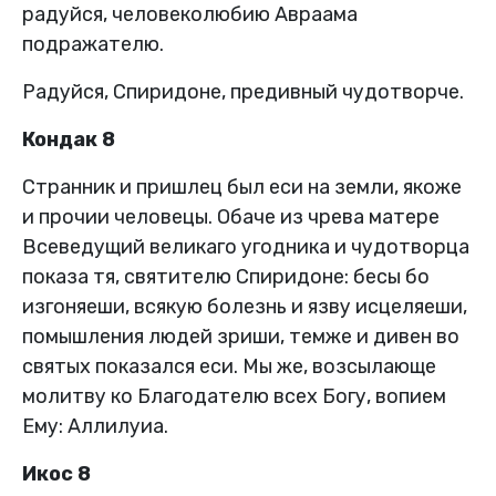
радуйся, человеколюбию Авраама
подражателю.
Радуйся, Спиридоне, предивный чудотворче.
Кондак 8
Странник и пришлец был еси на земли, якоже
и прочии человецы. Обаче из чрева матере
Всеведущий великаго угодника и чудотворца
показа тя, святителю Спиридоне: бесы бо
изгоняеши, всякую болезнь и язву исцеляеши,
помышления людей зриши, темже и дивен во
святых показался еси. Мы же, возсылающе
молитву ко Благодателю всех Богу, вопием
Ему: Аллилуиа.
Икос 8