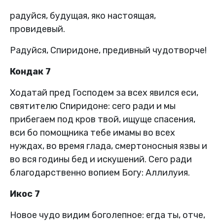
радуйся, будущая, яко настоящая,
провидевый.
Радуйся, Спиридоне, предивный чудотворче!
Кондак 7
Ходатай пред Господем за всех явился еси,
святителю Спиридоне: сего ради и мы
прибегаем под кров твой, ищуще спасения,
вси бо помощника тебе имамы во всех
нуждах, во время глада, смертоносныя язвы и
во вся годины бед и искушений. Сего ради
благодарственно вопием Богу: Аллилуия.
Икос 7
Новое чудо видим боголепное: егда ты, отче,