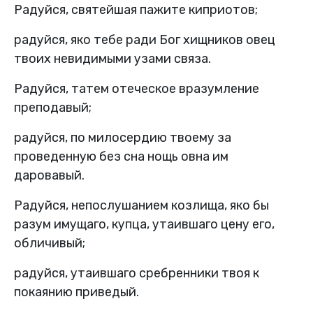
Радуйся, святейшая пажите киприотов;
радуйся, яко тебе ради Бог хищников овец
твоих невидимыми узами связа.
Радуйся, татем отеческое вразумление
преподавый;
радуйся, по милосердию твоему за
проведенную без сна нощь овна им
даровавый.
Радуйся, непослушанием козлища, яко бы
разум имущаго, купца, утаившаго цену его,
обличивый;
радуйся, утаившаго сребренники твоя к
покаянию приведый.