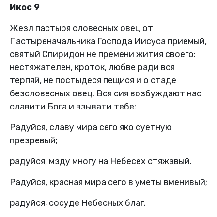
Икос 9
Жезл пастыря словесных овец от
Пастыреначальника Господа Иисуса приемый,
святый Спиридон не премени жития своего:
нестяжателен, кроток, любве ради вся
терпяй, не постыдеся пещися и о стаде
безсловесных овец. Вся сия возбуждают нас
славити Бога и взывати тебе:
Радуйся, славу мира сего яко суетную
презревый;
радуйся, мзду многу на Небесех стяжавый.
Радуйся, красная мира сего в уметы вменивый;
радуйся, сосуде Небесных благ.