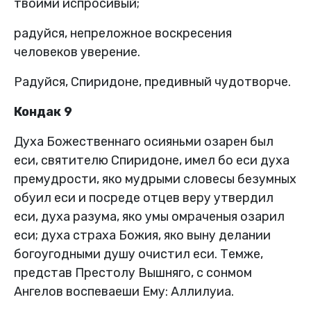
твоими испросивый;
радуйся, непреложное воскресения
человеков уверение.
Радуйся, Спиридоне, предивный чудотворче.
Кондак 9
Духа Божественнаго осияньми озарен был
еси, святителю Спиридоне, имел бо еси духа
премудрости, яко мудрыми словесы безумных
обуил еси и посреде отцев веру утвердил
еси, духа разума, яко умы омраченыя озарил
еси; духа страха Божия, яко выну делании
богоугодными душу очистил еси. Темже,
представ Престолу Вышняго, с сонмом
Ангелов воспеваеши Ему: Аллилуиа.