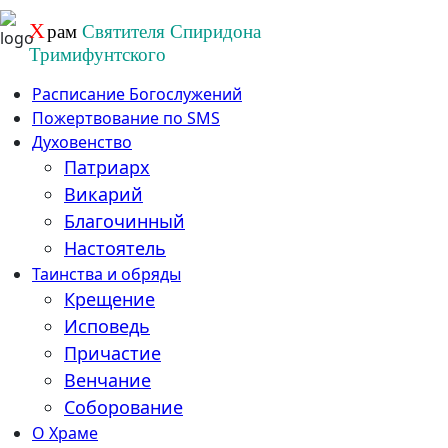
Перейти
Х
рам
Святителя Спиридона
к
Тримифунтского
содержанию
Расписание Богослужений
Пожертвование по SMS
Духовенство
Патриарх
Викарий
Благочинный
Настоятель
Таинства и обряды
Крещение
Исповедь
Причастие
Венчание
Соборование
О Храме