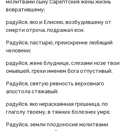
молитвами сыну Сарептския жены жизнь
вовратившему;
радуйся, яко и Елисею, возбудившему от
смерти отроча, подражал еси.
Радуйся, пастырю, преискренне любящий
человеки;
радуйся, жене блуднице, слезами нозе твои
омывшей, грехи именем Бога отпустивый.
Радуйся, святую ревность верховнаго
апостола стяжавый;
радуйся, яко нераскаянная грешница, по
глаголу твоему, в тяжких болезнех умре.
Радуйся, земли плодоносие молитвами