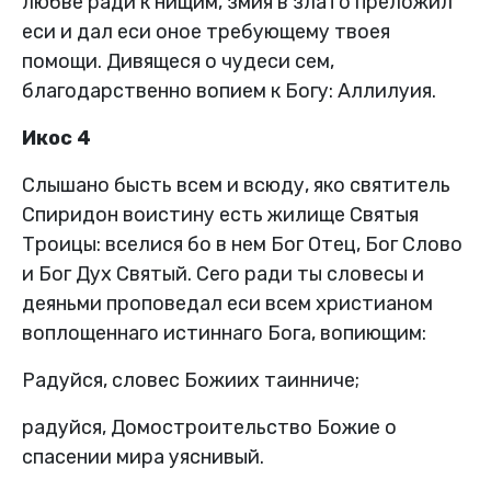
любве ради к нищим, змия в злато преложил
еси и дал еси оное требующему твоея
помощи. Дивящеся о чудеси сем,
благодарственно вопием к Богу: Аллилуия.
Икос 4
Слышано бысть всем и всюду, яко святитель
Спиридон воистину есть жилище Святыя
Троицы: вселися бо в нем Бог Отец, Бог Слово
и Бог Дух Святый. Сего ради ты словесы и
деяньми проповедал еси всем христианом
воплощеннаго истиннаго Бога, вопиющим:
Радуйся, словес Божиих таинниче;
радуйся, Домостроительство Божие о
спасении мира уяснивый.