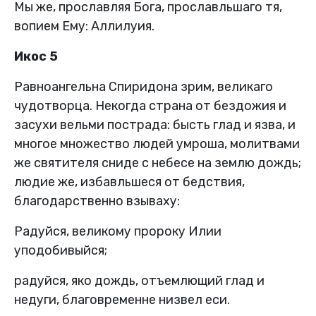
Мы же, прославляя Бога, прославльшаго тя,
вопием Ему: Аллилуия.
Икос 5
Равноангельна Спиридона зрим, великаго
чудотворца. Некогда страна от бездожия и
засухи вельми пострада: бысть глад и язва, и
многое множество людей умроша, молитвами
же святителя сниде с небесе на землю дождь;
людие же, избавльшеся от бедствия,
благодарственно взываху:
Радуйся, великому пророку Илии
уподобивыйся;
радуйся, яко дождь, отъемлющий глад и
недуги, благовременне низвел еси.