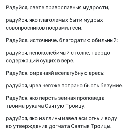
Радуйся, свете православныя мудрости;
радуйся, яко глаголемых быти мудрых
совопросников посрамил еси.
Радуйся, источниче, благодатию обильный;
радуйся, непоколебимый столпе, твердо
содержащий сущих в вере.
Радуйся, омрачаяй всепагубную ересь;
радуйся, чрез негоже попрано бысть безумие.
Радуйся, яко персть земная проповеда
твоима рукама Святую Троицу;
радуйся, яко из глины извел еси огнь и воду
во утверждение догмата Святыя Троицы.