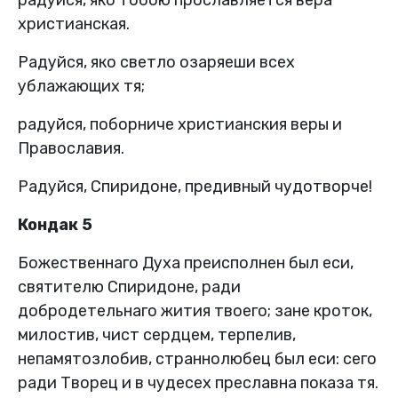
радуйся, яко тобою прославляется вера
христианская.
Радуйся, яко светло озаряеши всех
ублажающих тя;
радуйся, поборниче христианския веры и
Православия.
Радуйся, Спиридоне, предивный чудотворче!
Кондак 5
Божественнаго Духа преисполнен был еси,
святителю Спиридоне, ради
добродетельнаго жития твоего; зане кроток,
милостив, чист сердцем, терпелив,
непамятозлобив, страннолюбец был еси: сего
ради Творец и в чудесех преславна показа тя.