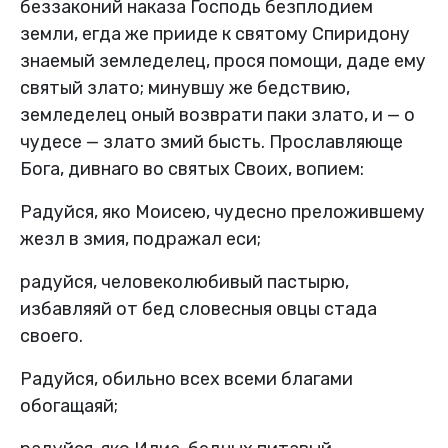
беззаконий наказа Господь безплодием
земли, егда же прииде к святому Спиридону
знаемый земледелец, прося помощи, даде ему
святый злато; минувшу же бедствию,
земледелец оный возврати паки злато, и — о
чудесе — злато змий бысть. Прославляюще
Бога, дивнаго во святых Своих, вопием:
Радуйся, яко Моисею, чудесно преложившему
жезл в змия, подражал еси;
радуйся, человеколюбивый пастырю,
избавляяй от бед словесныя овцы стада
своего.
Радуйся, обильно всех всеми благами
обогащаяй;