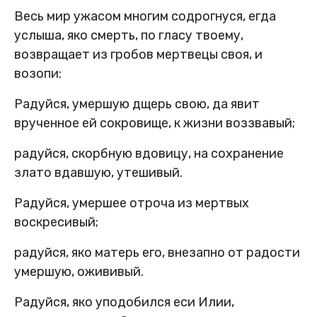
Весь мир ужасом многим содрогнуся, егда
услыша, яко смерть, по гласу твоему,
возвращает из гробов мертвецы своя, и
возопи:
Радуйся, умершую дщерь свою, да явит
врученное ей сокровище, к жизни воззвавый;
радуйся, скорбную вдовицу, на сохранение
злато вдавшую, утешивый.
Радуйся, умершее отроча из мертвых
воскресивый;
радуйся, яко матерь его, внезапно от радости
умершую, ожививый.
Радуйся, яко уподобился еси Илии,