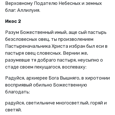
Верховному Подателю Небесных и земных
благ: Аллилуия.
Икос 2
Разум Божественный имый, аще сый пастырь
безсловесных овец, ты произволением
Пастыреначальника Христа избран был еси в
пастыря овец словесных. Вернии же,
разумевше тя добраго пастыря, неусыпно о
стаде своем пекущагося, воспеваху:
Радуйся, архиерее Бога Вышняго, в хиротонии
восприявый обильно Божественную
благодать;
радуйся, светильниче многосветлый, горяй и
светяй.