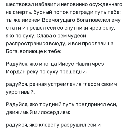
шествовал избавити неповинно осужденнаго
на смерть, бурный поток прегради путь тебе;
ты же именем Всемогущаго Бога повелел ему
стати и прешел еси со спутники чрез реку,
яко по суху. Слава о сем чудеси
распространися всюду, и вси прославиша
Бога, вопиюще к тебе:
Радуйся, яко иногда Иисус Навин чрез
Иордан реку по суху прешедый;
радуйся, речная устремления гласом своим
укротивый.
Радуйся, яко трудный путь предпринял еси,
движимый милосердием;
радуйся, яко клевету разрушил еси и