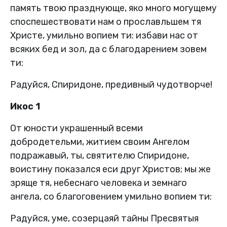
память твою празднующе, яко много могущему
споспешествовати нам о прославльшем тя
Христе, умильно вопием ти: избави нас от
всяких бед и зол, да с благодарением зовем
ти:
Радуйся, Спиридоне, предивный чудотворче!
Икос 1
От юности украшенный всеми
добродетельми, житием своим Ангелом
подражавый, ты, святителю Спиридоне,
воистину показался еси друг Христов; мы же
зряще тя, небеснаго человека и земнаго
ангела, со благоговением умильно вопием ти:
Радуйся, уме, созерцаяй тайны Пресвятыя