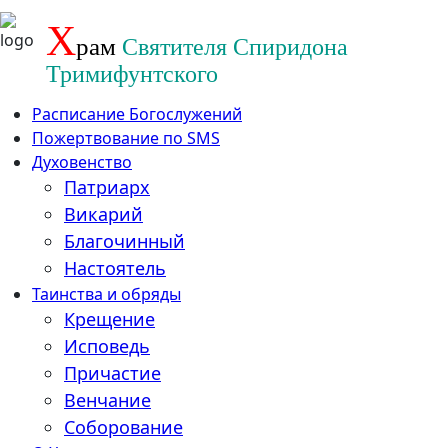
Перейти
Х
рам
Святителя Спиридона
к
содержанию
Тримифунтского
Расписание Богослужений
Пожертвование по SMS
Духовенство
Патриарх
Викарий
Благочинный
Настоятель
Таинства и обряды
Крещение
Исповедь
Причастие
Венчание
Соборование