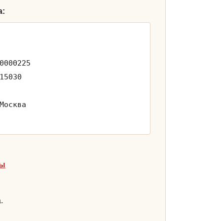
а:
0000225
15030
Москва
ты
.