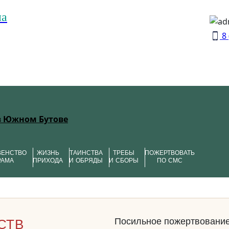
на
8 
в Южном Бутове
ВЕНСТВО
ЖИЗНЬ
ТАИНСТВА
ТРЕБЫ
ПОЖЕРТВОВАТЬ
РАМА
ПРИХОДА
И ОБРЯДЫ
И СБОРЫ
ПО СМС
Посильное пожертвование
СТВ