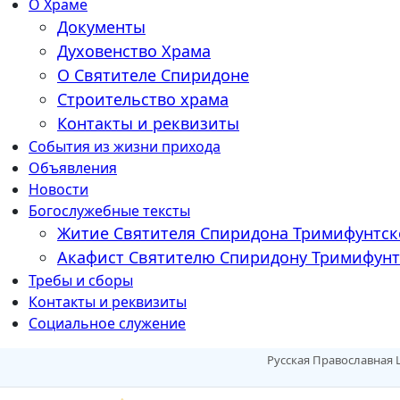
О Храме
Документы
Духовенство Храма
О Святителе Спиридоне
Строительство храма
Контакты и реквизиты
События из жизни прихода
Объявления
Новости
Богослужебные тексты
Житие Cвятителя Спиридона Тримифунтск
Акафист Cвятителю Спиридону Тримифунт
Требы и сборы
Контакты и реквизиты
Социальное служение
Русская Православная 