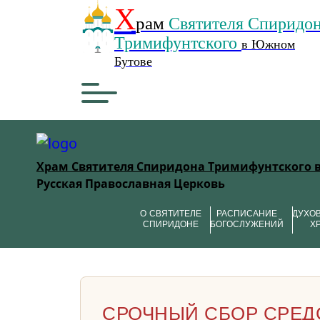
Х
рам
Святителя Спиридо
Тримифунтского
в Южном
Бутове
Храм Святителя Спиридона Тримифунтского 
Русская Православная Церковь
О СВЯТИТЕЛЕ
РАСПИСАНИЕ
ДУХО
СПИРИДОНЕ
БОГОСЛУЖЕНИЙ
Х
СРОЧНЫЙ СБОР СРЕД