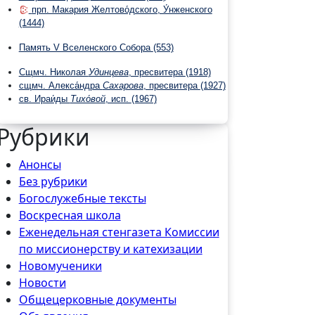
прп. Макария Желтово́дского, У́нженского
(1444)
Память V Вселенского Собора
(553)
Сщмч. Николая
Удинцева
, пресвитера
(1918)
сщмч. Алекса́ндра
Сахарова
, пресвитера
(1927)
св. Ираи́ды
Тихо́вой
, исп.
(1967)
Рубрики
Анонсы
Без рубрики
Богослужебные тексты
Воскресная школа
Еженедельная стенгазета Комиссии
по миссионерству и катехизации
Новомученики
Новости
Общецерковные документы