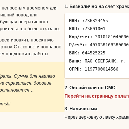
1. Безналично на счет храм
ся непростым временем для
лишний повод для
ИНН:
7736324455
ребующая оперативного
роительство было отказано.
КПП:
773601001
Кор/счет:
3010181040000
рректировки в проектную
Р/счёт:
407038108380000
ртизу. От скорости поправок
БИК:
044525225
ем продолжить работы.
Банк:
ПАО СБЕРБАНК, г. 
ОГРН:
1197700014566
брать. Сумма для нашего
е справиться, дорогие
2. Онлайн или по СМС:
о остановится…
Перейти на страницу опла
ть!!!
3. Наличными:
Через церковную лавку храма