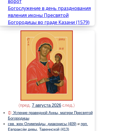
ворот
Богослужение в день празднования
явления иконы Пресвятой
Богородицы во граде Казани (1579)
〈пред.
7 августа 2026
след.〉
Успение праведной Анны, матери Пресвятой
Богородицы
свв. жен Олимпиа́ды, диаконисы
(409)
и
прп.
Евпракси́и девы, Тавеннской
(413)