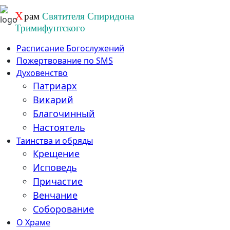
Перейти
Х
рам
Святителя Спиридона
к
Тримифунтского
содержанию
Расписание Богослужений
Пожертвование по SMS
Духовенство
Патриарх
Викарий
Благочинный
Настоятель
Таинства и обряды
Крещение
Исповедь
Причастие
Венчание
Соборование
О Храме