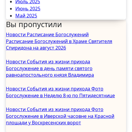
Июль 2025
Июнь 2025
Май 2025
Вы пропустили
Апрель 2025
Март 2025
Новости
Расписание Богослужений
Февраль 2025
Расписание Богослужений в Храме Святителя
Январь 2025
Спиридона на август 2026
Декабрь 2024
Ноябрь 2024
Новости
События из жизни прихода
Октябрь 2024
Богослужение в день памяти святого
Сентябрь 2024
равноапостольного князя Владимира
Август 2024
Июль 2024
Новости
События из жизни прихода
Фото
Июнь 2024
Богослужение в Неделю 8-ю по Пятидесятнице
Май 2024
Апрель 2024
Новости
События из жизни прихода
Фото
Март 2024
Богослужение в Иверской часовне на Красной
Февраль 2024
площади у Воскресенских ворот
Январь 2024